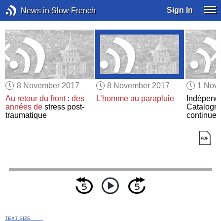
Sign In
News in Slow French
8 November 2017
8 November 2017
1 Nov
Au retour du front
:
des
L’homme au parapluie
Indépend
années de
stress post-
Catalogn
traumatique
continue
TEXT SIZE