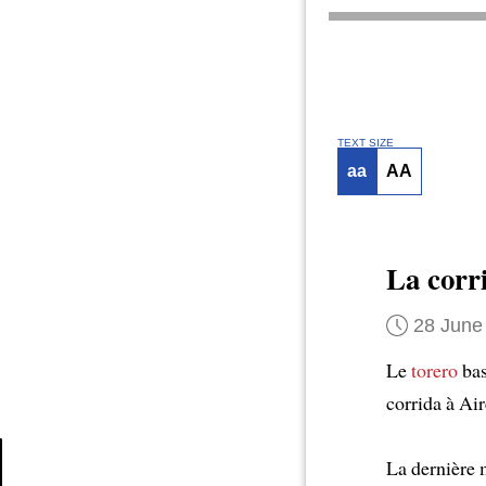
TEXT SIZE
aa
AA
La corri
28 June
Le
torero
bas
corrida à Air
La dernière m