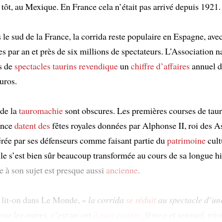
tôt, au Mexique. En France cela n’était pas arrivé depuis 1921.
e sud de la France, la corrida reste populaire en Espagne, ave
s par an et près de six millions de spectateurs. L’Association n
s de
spectacles taurins
revendique
un
chiffre d’affaires
annuel d
uros.
 de la
tauromachie
sont obscures. Les premières courses de tau
ance
datent des
fêtes royales données par Alphonse II, roi des A
rée par ses défenseurs comme faisant partie du
patrimoine
cult
lle s’est bien sûr beaucoup transformée au cours de sa longue hi
e à son sujet est presque aussi
ancienne
.
, lit-on dans Le Monde, «
la corrida
se réduit
au spectacle d’u
ur les autres, c’est un art
à part entière
, féroce et sensuel, triv