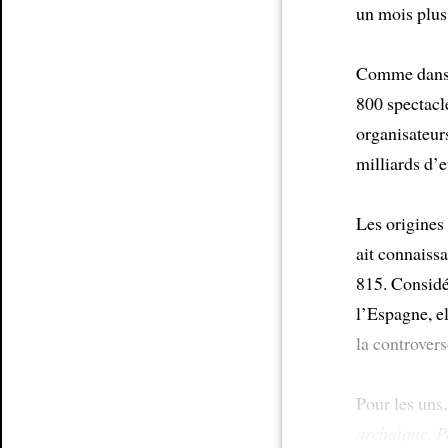
un mois plus 
Article
Comme dans l
800 spectacle
organisateur
milliards d’e
Les origines
ait connaiss
815. Considé
l’Espagne, e
la controvers
Pour les uns
archaïque. Po