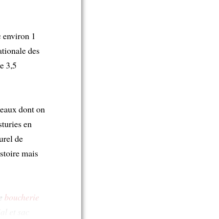
c environ 1
ationale des
e 3,5
reaux dont on
sturies en
urel de
stoire mais
ne
boucherie
ial et sac