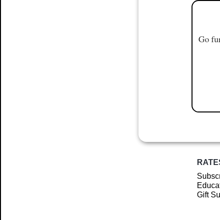
Go fur
RATE
Subscr
Educat
Gift S