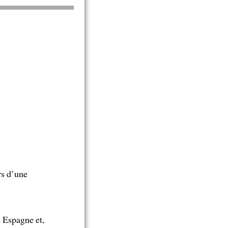
rs d’une
.
n Espagne et,