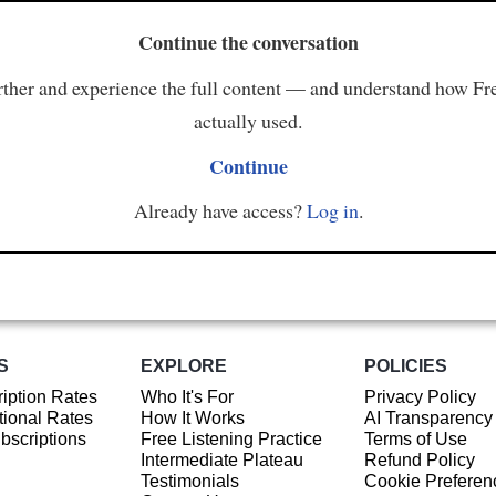
Continue the conversation
ther and experience the full content — and understand how Fr
actually used.
Continue
Already have access?
Log in
.
S
EXPLORE
POLICIES
iption Rates
Who It's For
Privacy Policy
ional Rates
How It Works
AI Transparency
ubscriptions
Free Listening Practice
Terms of Use
Intermediate Plateau
Refund Policy
Testimonials
Cookie Preferen