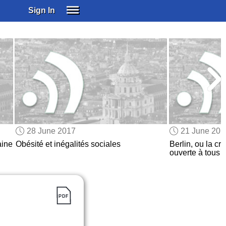
Sign In
SIGN IN
SUBSCRIBE
EDUCATIONAL LICENSES
GIFT CARDS
OTHER LANGUAGES
ABOUT US
ALEXA
28 June 2017
21 June 201
ADJUST COLORS
aine
Obésité et inégalités sociales
Berlin, ou la c
ouverte à tous