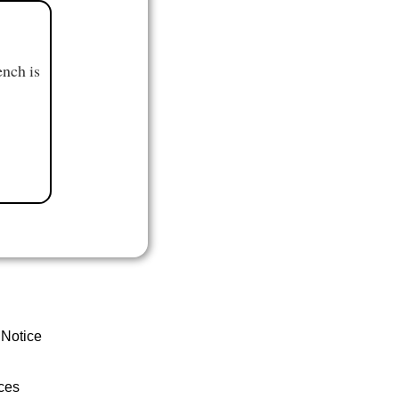
ench is
 Notice
ces