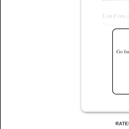
L’un d’eux, i
la rue
plus d
Go fur
RATE