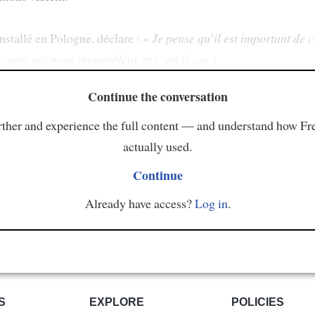
nstallé en Pologne, déclare : «
Je pense qu’il est important de
c
e
gens qui nous ressemblent, et c’est le cas i
Continue the conversation
ther and experience the full content — and understand how Fr
actually used.
Continue
Already have access?
Log in
.
S
EXPLORE
POLICIES