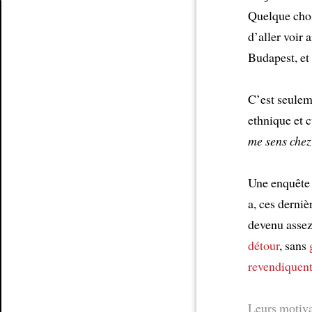
Quelque ch
d’aller voir a
Article
Budapest, et 
C’est seule
ethnique et c
me sens che
Une enquête 
a, ces derniè
devenu asse
détour
, sans
revendiquen
Leurs motiva