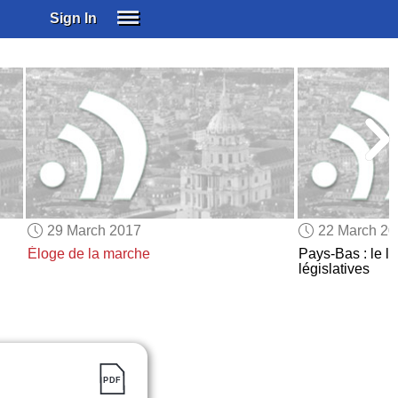
Sign In
SIGN IN
SUBSCRIBE
EDUCATIONAL LICENSES
GIFT CARDS
OTHER LANGUAGES
ABOUT US
ALEXA
29 March 2017
22 March 2
ADJUST COLORS
Éloge de la marche
Pays-Bas : le li
législatives