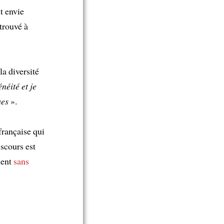
it envie
etrouvé à
la diversité
néité et je
ues
».
rançaise qui
iscours est
quent
sans