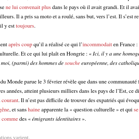
ose
ne lui convenait plus
dans le pays où il avait grandi. Et il ava
illeurs. Il a pris sa moto et a roulé, sans but, vers l’est. Il s’est r
il y est
toujours
.
ment
après coup
qu’il a réalisé ce qui l’
incommodait
en France : 
ulturelle. Et ce qui lui plaît en Hongrie : «
Ici, il y a une homogé
z moi, (parmi) des hommes de
souche
européenne, des catholiq
du Monde parue le 3 février révèle que dans une communauté f
res années, atteint plusieurs milliers dans les pays de l’Est, ce d
z
courant
. Il n’est pas difficile de trouver des expatriés qui évo
gêne
, et sans
haine
apparente la « question culturelle » et qui
se
t comme
des «
émigrants identitaires
».
tions varient.