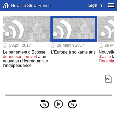
Sign In
News in Slow French
5 April 2017
29 March 2017
29 Ma
Le parlement d’Ecosse
L’Europe à soixante ans
Nouvelle
donne son feu vert
à un
d’asile
fa
nouveau référendum sur
l’
incertitu
n
l’indépendance