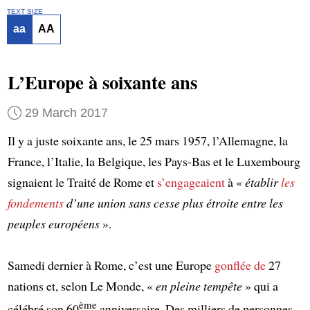
TEXT SIZE
aa
AA
L’Europe à soixante ans
29 March 2017
Il y a juste soixante ans, le 25 mars 1957, l’Allemagne, la
France, l’Italie, la Belgique, les Pays-Bas et le Luxembourg
signaient le Traité de Rome et
s’engageaient
à «
établir
les
fondements
d’une union sans cesse plus étroite entre les
peuples européens
».
Samedi dernier à Rome, c’est une Europe
gonflée de
27
nations et, selon Le Monde, «
en pleine tempête
» qui a
ème
célébré son 60
anniversaire. Des milliers de personnes –