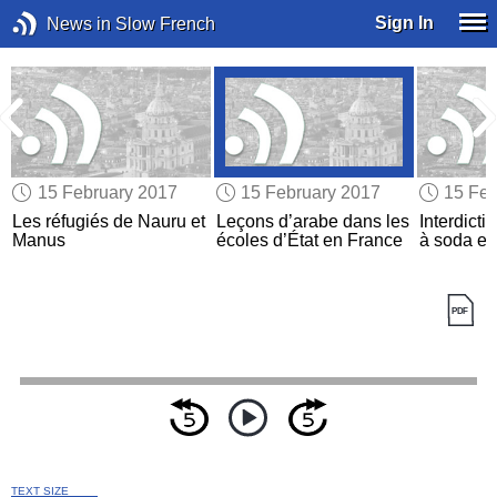
Sign In
News in Slow French
15 February 2017
15 February 2017
15 Feb
Les réfugiés de Nauru et
Leçons d’arabe dans les
Interdicti
Manus
écoles d’État en France
à soda en 
TEXT SIZE