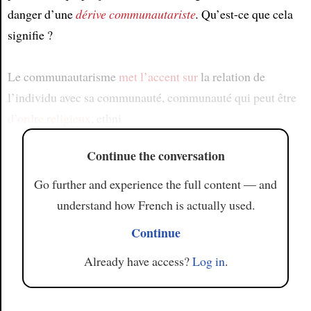
danger d’une
dérive communautariste
.
Qu’est-ce que cela
signifie ?
Le communautarisme
met l’accent sur
la relation de
l’individu avec sa communauté, communauté qui peut être
d’ordre religieux
, ethni
Continue the conversation
Go further and experience the full content — and
understand how French is actually used.
Continue
Already have access?
Log in
.