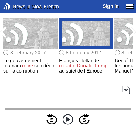
Sign In
News in Slow French
8 February 2017
8 February 2017
8 Febr
Le gouvernement
François Hollande
Benoît H
roumain
retire
son décret
recadre Donald Trump
les primai
sur la corruption
au sujet de l’Europe
Manuel Va