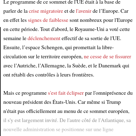
Le programme de ce sommet de l'UE était à la base de
parler de la
crise migratoire
et de
l'avenir
de l’Europe. Car
en effet les
signes de faiblesse
sont nombreux pour l'Europe
en cette période. Tout d'abord, le Royaume-Uni a voté cette
semaine le
déclenchement
effectif de sa sortie de l'UE.
Article
Ensuite, l’espace Schengen, qui promettait la libre-
circulation sur le territoire européen,
ne cesse de se fissurer
avec l’Autriche, l’Allemagne, la Suède, et le Danemark qui
ont rétabli des contrôles à leurs frontières.
Mais ce programme
s'est fait éclipser
par l'omniprésence du
nouveau président des États-Unis. Car même si Trump
n'était pas officiellement au menu de ce sommet européen,
il s'y est largement invité. De l'autre côté de l'Atlantique, sa
nouvelle administration se positionne sur une ligne