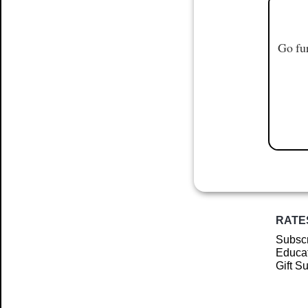
Go fur
RATE
Subscr
Educat
Gift S