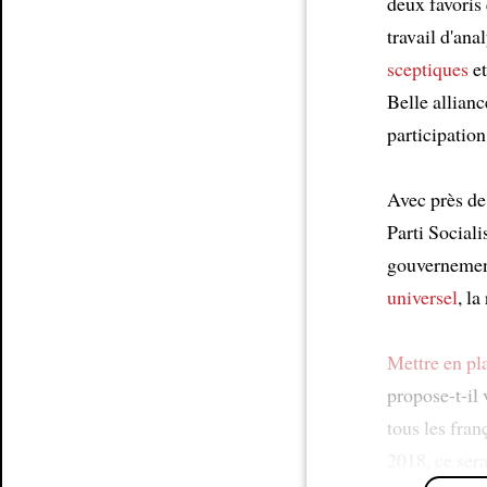
deux favoris
Article
travail d'ana
sceptiques
et
Belle allian
participation
Avec près de
Parti Social
gouverneme
universel
, l
Mettre en pl
propose-t-il
tous les fran
2018, ce sera