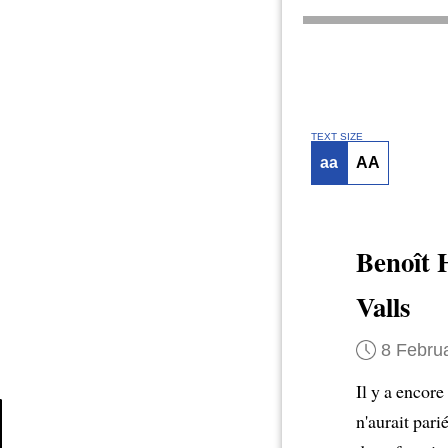
TEXT SIZE
aa
AA
Benoît 
Valls
8 Febru
Il y a encor
n'aurait parié