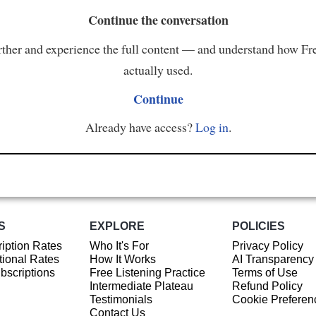
Continue the conversation
ther and experience the full content — and understand how Fr
actually used.
Continue
Already have access?
Log in
.
S
EXPLORE
POLICIES
iption Rates
Who It's For
Privacy Policy
ional Rates
How It Works
AI Transparency
ubscriptions
Free Listening Practice
Terms of Use
Intermediate Plateau
Refund Policy
Testimonials
Cookie Preferen
Contact Us