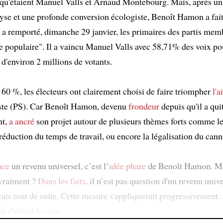
 qu'étaient Manuel Valls et Arnaud Montebourg. Mais, après un
lyse et une profonde conversion écologiste, Benoît Hamon a fait 
 a remporté, dimanche 29 janvier, les primaires des partis mem
ce populaire". Il a vaincu Manuel Valls avec 58,71% des voix po
 d'environ 2 millions de votants.
 60 %, les électeurs ont clairement choisi de faire triompher
l'a
iste (PS). Car Benoît Hamon, devenu
frondeur
depuis qu'il a quit
nt,
a ancré
son projet autour de plusieurs thèmes forts comme l
a réduction du temps de travail, ou encore la légalisation du cann
ace
un revenu universel, c’est l’
idée phare
de Benoît Hamon. M
 vraiment ?
Dans les faits
, il n’est pas question d'un revenu univ
çais tout de suite. Cette mesure s'appliquerait progressivement. 
it d'abord le reve