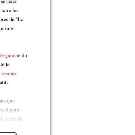
 sérieux
taire les
bres de "La
ur une
ile gauche
du
té le
e
revenu
abis.
ais que
ersel pour
À partir de