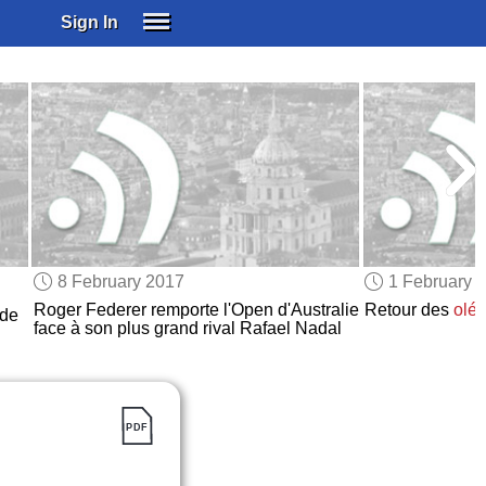
Sign In
SIGN IN
SUBSCRIBE
EDUCATIONAL LICENSES
GIFT CARDS
OTHER LANGUAGES
ABOUT US
ALEXA
8 February 2017
1 February 
ADJUST COLORS
Roger Federer remporte l'Open d'Australie
Retour des
olé
 de
face à son plus grand rival Rafael Nadal