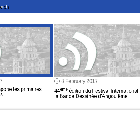
ench
17
8 February 2017
orte les primaires
ème
44
édition du Festival International
ls
la Bande Dessinée d'Angoulême