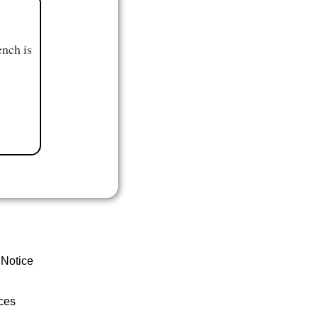
ench is
 Notice
ces