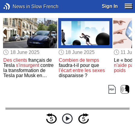
Sign In
News in Slow French
18 June 2025
18 June 2025
11 Ju
Des clients
français de
Combien de temps
Le « body
Tesla
s'insurgent
contre
faudra-t-il pour que
n'aide pa
la transformation de
l'écart entre les sexes
poids
Tesla par Musk en
disparaisse ?
symbole
d'extrême droite