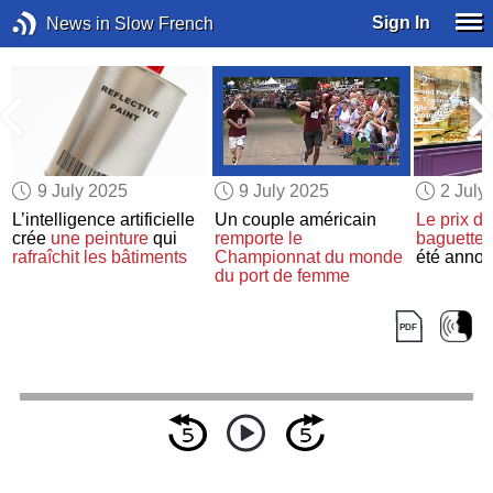
Sign In
News in Slow French
9 July 2025
9 July 2025
2 July
L’intelligence artificielle
Un couple américain
Le prix de
crée
une peinture
qui
remporte
le
baguette 
rafraîchit les bâtiments
Championnat du monde
été annon
du port de femme