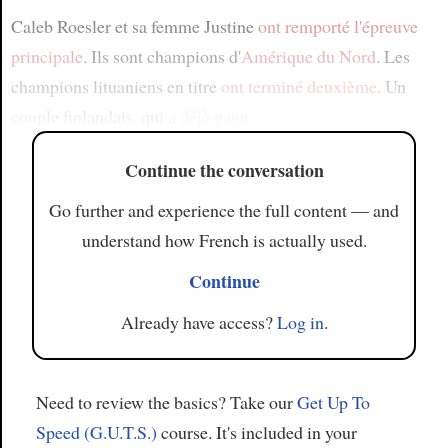
Caleb Roesler et sa femme Justine
ont remporté
l'épreuve
principale
. Ils sont champions d'
Amérique du Nord
. Les
champions lituaniens en titre
ont terminé deuxième
. Un
couple finlandais, qui
a déjà gagn
Continue the conversation
Go further and experience the full content — and
understand how French is actually used.
Continue
Already have access?
Log in
.
Need to review the basics? Take our
Get Up To
Speed (G.U.T.S.)
course. It's included in your