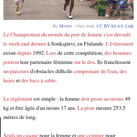
By
Msvctv
-
Own work
,
CC BY-SA 4.0
,
Link
Le Championnat du monde du port de femme
s'est déroulé
le week-end dernier
à Sonkajärvi, en Finlande.
L'évènement
existe
depuis
1992.
Lors
de cette compétition,
des hommes
portent
leur partenaire féminine
sur le dos
. Ils franchissent
un parcours
d'obstacles difficile
comprenant
de l'eau
,
des
haies
et
des bacs à sable
.
Le règlement
est simple : la femme
doit peser
au moins
49
kg et être âgée d'au moins 17 ans.
La piste
mesure 253,5
mètres de long.
Seuls
un casque
pour la femme et
une ceinture
pour
Article