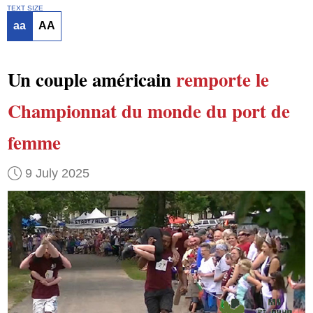
TEXT SIZE
aa
AA
Un couple américain
remporte
le
Championnat du monde du port de
femme
9 July 2025