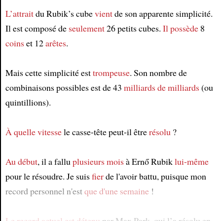
L’attrait
du Rubik’s cube
vient
de son apparente simplicité.
Il est composé de
seulement
26 petits cubes.
Il possède
8
coins
et 12
arêtes
.
Mais cette simplicité est
trompeuse
. Son nombre de
combinaisons possibles est de 43
milliards de milliards
(ou
quintillions).
À quelle vitesse
le casse-tête peut-il être
résolu
?
Au début
, il a fallu
plusieurs mois
à Ernő Rubik
lui-même
pour le résoudre. Je suis
fier
de l'avoir battu, puisque mon
record personnel n'est
que d'une semaine
!
Le record actuel
est détenu
par Max Park, qui l’a résolu en