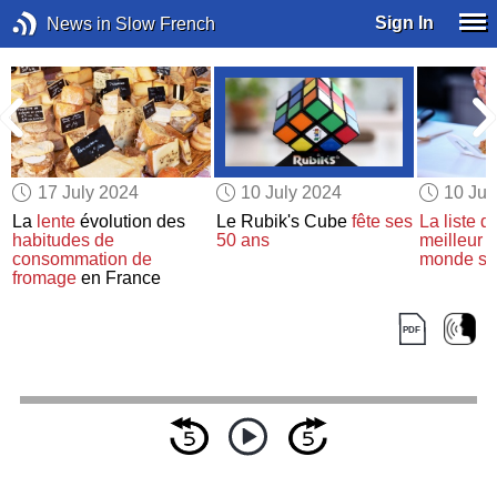
Sign In
News in Slow French
17 July 2024
10 July 2024
10 Jul
e
La
lente
évolution des
Le Rubik's Cube
fête
ses
La liste d'
é
habitudes de
50 ans
meilleur r
consommation de
monde
s'
fromage
en France