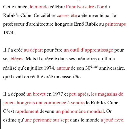
Cette année,
le monde
célèbre
l’anniversaire d’or
du
Rubik’s Cube. Ce célèbre
casse-tête
a été inventé par le
professeur d'architecture hongrois Ernő Rubik au
printemps
1974.
Il l’a créé
au départ
pour être
un outil d’apprentissage
pour
ses
élèves
. Mais il a révélé dans ses mémoires qu’il n’a
ème
réalisé qu’en juillet 1974,
autour
de son 30
anniversaire,
qu'il avait en réalité créé un casse-tête.
Il a déposé
un brevet
en 1977 et
peu après
,
les magasins de
jouets
hongrois
ont commencé à vendre
le Rubik's Cube.
C’est
rapidement
devenu
un phénomène mondial
. On
Article
estime qu’
une personne sur sept
dans le monde
a joué avec
.