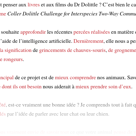
it penser aux
livres
et aux films du Dr Dolittle ? C’est bien le ca
me
Coller Dolittle Challenge for Interspecies Two-Way Comm
 souhaite
approfondir
les récentes
percées
réalisées
en matière 
’aide de l’intelligence artificielle.
Dernièrement
, elle nous a p
a signification
de
grincements de chauves-souris
,
de grogneme
de rongeurs
.
incipal
de ce projet est de
mieux comprendre
nos animaux. Sav
 dont ils ont besoin
nous aiderait à
mieux prendre soin d’eux
.
ôté
, est-ce vraiment une bonne idée ? Je comprends tout à fait
lés
par l’idée de parler avec leur chat ou leur chien.
us vraiment envie de savoir
tout
ce que votre animal
pense de 