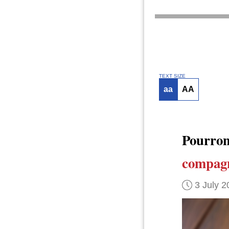
TEXT SIZE
aa
AA
Pourro
compag
3 July 2