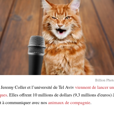
Billion Phot
 Jeremy Coller et l’université de Tel Aviv
viennent de lancer
un
iques
. Elles offrent 10 millions de dollars (9,3 millions d'euros)
nt à communiquer avec nos
animaux de compagnie
.