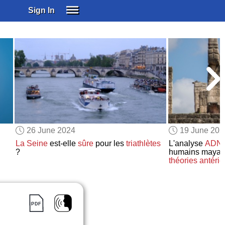
Sign In
SIGN IN
SUBSCRIBE
EDUCATIONAL LICENSES
GIFT CARDS
OTHER LANGUAGES
ABOUT US
ALEXA
26 June 2024
19 June 202
ADJUST COLORS
La Seine
est-elle
sûre
pour les
triathlètes
L'analyse
ADN
?
humains mayas
théories antéri