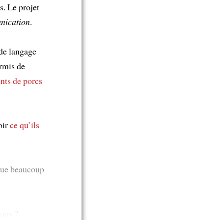
s. Le projet
unication
.
de langage
ermis de
nts de porcs
oir
ce qu’ils
 que beaucoup
vous
?