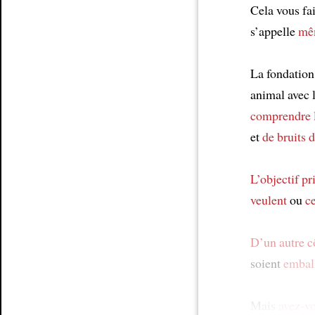
Cela vous fa
s’appelle
mê
La fondation
animal avec l
comprendre l
et
de bruits 
L’objectif pr
veulent
ou
ce
D’un autre c
soient
embal
Mais
avez-vo