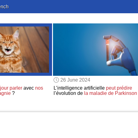
ench
26 June 2024
jour
parler
avec
nos
L’intelligence artificielle
peut prédire
agnie
?
l’évolution de
la maladie de Parkinson