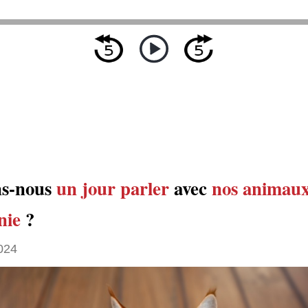
ns-nous
un jour
parler
avec
nos animaux
nie
?
024