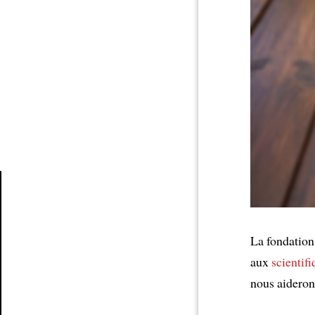
Article
La fondation
aux
scientif
nous aidero