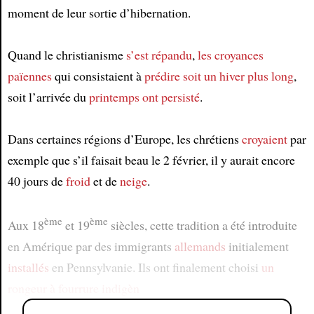
moment de leur sortie d’hibernation.
Quand le christianisme
s’est répandu
,
les croyances
païennes
qui consistaient à
prédire
soit
un hiver plus long
,
soit l’arrivée du
printemps
ont persisté
.
Dans certaines régions d’Europe, les chrétiens
croyaient
par
exemple que s’il faisait beau le 2 février, il y aurait encore
40 jours de
froid
et de
neige
.
ème
ème
Aux 18
et 19
siècles, cette tradition a été introduite
en Amérique par des immigrants
allemands
initialement
installés
en Pennsylvanie. Ils ont finalement choisi
un
rongeur à fourrure indigèn