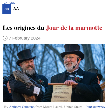
TEXT SIZE
aa
AA
Les origines du
Jour de la marmotte
7 February 2024
By
Anthony Quintano
from Mount Laurel, United States -
Punxsutawney