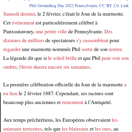
Phil Groundhog Day 2022 Pennsylvania
,
CC BY 2.0
,
Link
Samedi dernier
, le 2 février, c'était le Jour de la marmotte.
Cet
événement
est particulièrement célébré à
Punxsutawney,
une petite ville
de Pennsylvanie.
Des
dizaines de milliers
de spectateurs
s'y rassemblent
pour
regarder
une marmotte nommée Phil
sortir
de son
terrier
.
La légende dit que si
le soleil
brille
et que Phil
peut voir
son
ombre
,
l'hiver
durera
encore six semaines
.
La première célébration officielle du Jour de la marmotte
a
eu lieu
le 2 février 1887. Cependant, ses racines sont
beaucoup plus anciennes et
remontent
à l’Antiquité.
Article
Aux temps préchrétiens, les Européens observaient
les
animaux terrestres
, tels que
les blaireaux
et
les ours
, au