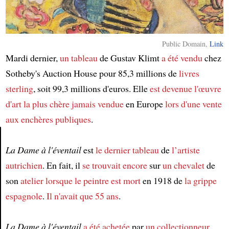
Public Domain,
Link
Mardi dernier,
un tableau
de Gustav Klimt
a été vendu
chez
Sotheby's Auction House pour 85,3 millions de
livres
sterling
, soit 99,3 millions d'euros. Elle
est devenue
l'œuvre
d'art la plus chère
jamais vendue
en Europe
lors d'une vente
aux enchères publiques
.
La Dame à l'éventail
est
le dernier tableau
de
l’artiste
Article
autrichien
. En fait, il
se trouvait encore
sur
un chevalet
de
son
atelier
lorsque
le peintre
est mort
en 1918 de
la grippe
espagnole
.
Il n'avait que 55 ans
.
La Dame à l'éventail
a été achetée
par
un collectionneur