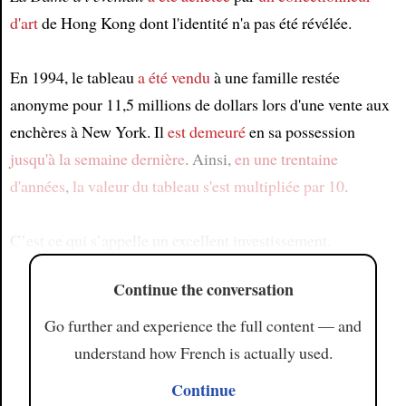
d'art
de Hong Kong dont l'identité n'a pas été révélée.
En 1994, le tableau
a été vendu
à une famille restée
anonyme pour 11,5 millions de dollars lors d'une vente aux
enchères à New York. Il
est demeuré
en sa possession
jusqu'à la semaine dernière
. Ainsi,
en une trentaine
d'années
,
la valeur du tableau
s'est multipliée par 10
.
C’est ce qui s’appelle un excellent investissement.
Continue the conversation
Go further and experience the full content — and
understand how French is actually used.
Continue