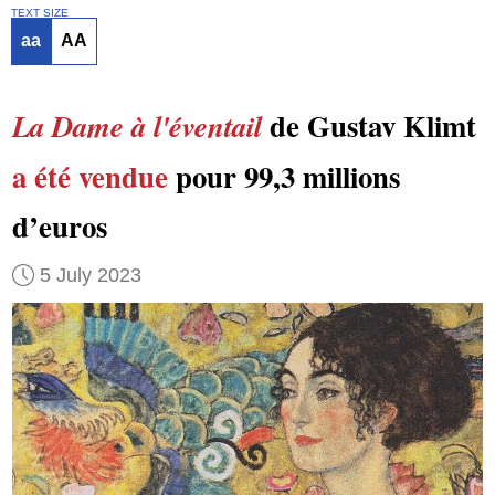
TEXT SIZE
aa
AA
de Gustav Klimt
La Dame à l'éventail
a été vendue
pour 99,3 millions
d’euros
5 July 2023