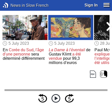
Sign In
News in Slow French
5 July 2023
5 July 2023
28 Ju
En
Corée du Sud
,
l'âge
La Dame à l'éventail
de
Paul McC
d'une personne
sera
Gustav Klimt
a été
explique
déterminé différemment
vendue
pour 99,3
l’intellige
millions d’euros
été utilis
dernier d
Beatles