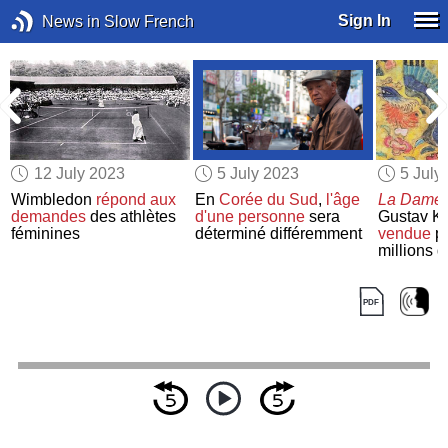
Sign In
News in Slow French
12 July 2023
5 July 2023
5 July
Wimbledon
répond aux
En
Corée du Sud
,
l'âge
La Dame à
demandes
des athlètes
d'une personne
sera
Gustav K
féminines
déterminé différemment
vendue
po
millions d