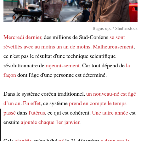
Bagus upc / Shutterstock
Mercredi dernier
, des millions de Sud-Coréens
se sont
réveillés
avec au moins un an de moins
.
Malheureusement
,
ce n'est pas le résultat d'une technique scientifique
révolutionnaire de
rajeunissement
. Car tout dépend de
la
façon
dont l'âge d'une personne est déterminé.
Dans le système coréen traditionnel,
un nouveau-né
est âgé
d’un an
.
En effet
, ce système
prend en compte
le temps
passé
dans
l'utérus
, ce qui est cohérent.
Une autre année
est
ensuite
ajoutée
chaque 1er janvier
.
Article
Cela
signifie
qu'un bébé
né
le 31 décembre
a deux ans
le