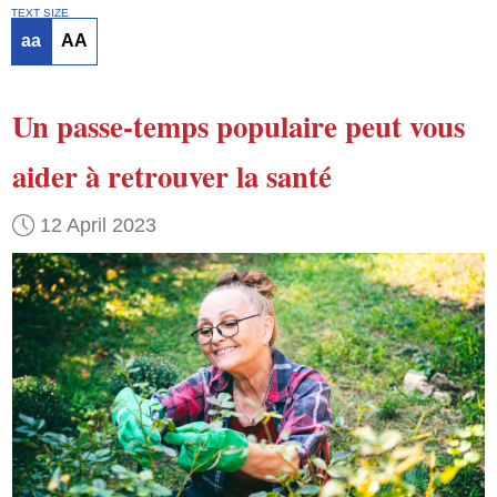
TEXT SIZE
aa
AA
Un passe-temps populaire
peut vous
aider
à retrouver la santé
12 April 2023