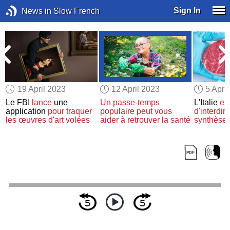
Sign In
News in Slow French
19 April 2023
12 April 2023
5 Apri
Le FBI
lance
une
Un passe-temps
L'Italie
en
application
pour traquer
populaire
peut vous
d'interdire
les œuvres d'art volées
aider
à retrouver la santé
synthèse