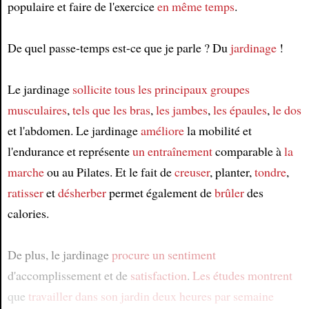
populaire et faire de l'exercice
en même temps
.
De quel passe-temps est-ce que je parle ? Du
jardinage
!
Le jardinage
sollicite
tous les principaux groupes
musculaires
,
tels que
les bras
,
les jambes
,
les épaules
,
le dos
et l'abdomen. Le jardinage
améliore
la mobilité et
l'endurance et représente
un entraînement
comparable à
la
marche
ou au Pilates. Et le fait de
creuser
, planter,
tondre
,
ratisser
et
désherber
permet également de
brûler
des
calories.
De plus, le jardinage
procure
un sentiment
d'accomplissement et de
satisfaction
.
Les études
montrent
que
travailler dans son jardin
deux heures par semaine