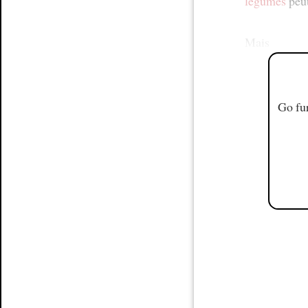
légumes
peu
Mais
Go fur