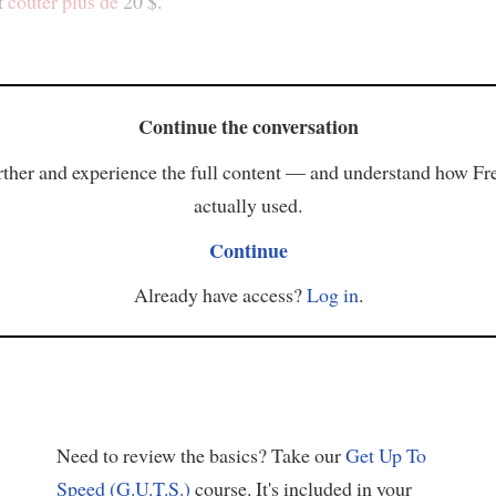
t
coûter
plus de
20 $.
Continue the conversation
ther and experience the full content — and understand how Fr
actually used.
Continue
Already have access?
Log in
.
Need to review the basics? Take our
Get Up To
Speed (G.U.T.S.)
course. It's included in your