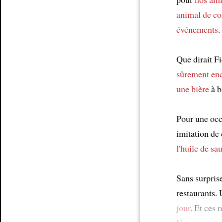
animal de c
événements
.
Que dirait F
sûrement en
une bière
à b
Pour une occ
imitation d
l'huile de s
Sans surpris
restaurants.
jour
. Et ces 