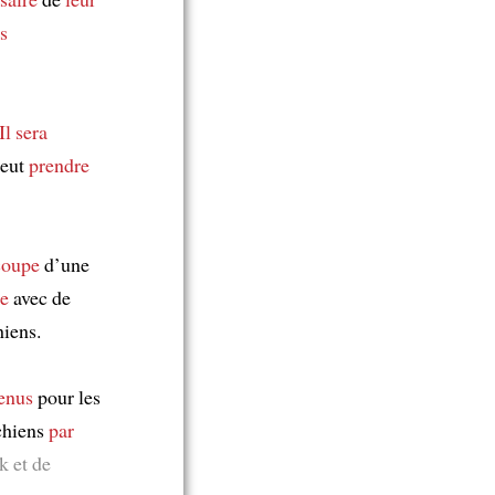
ls
Il sera
 peut
prendre
coupe
d’une
ée
avec de
hiens.
enus
pour les
chiens
par
k et de