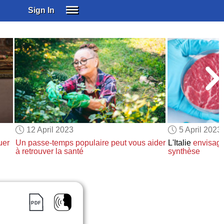
Sign In
SIGN IN
SUBSCRIBE
EDUCATIONAL LICENSES
GIFT CARDS
OTHER LANGUAGES
ABOUT US
ALEXA
12 April 2023
5 April 2023
ADJUST COLORS
uer
Un passe-temps populaire
peut vous aider
L'Italie
envisage
à retrouver la santé
synthèse