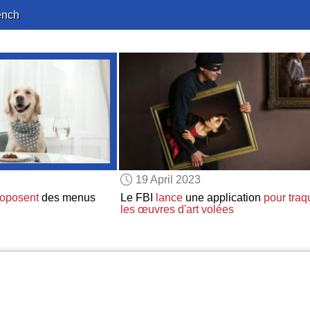
ench
19 April 2023
roposent
des menus
Le FBI
lance
une application
pour traq
les œuvres d'art volées