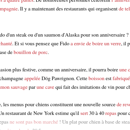
ompagnie
. Il y a maintenant des restaurants qui organisent
de te
ido d'un steak ou d'un saumon d'Alaska pour son anniversaire ?
chanté
. Et si vous pensez que Fido
a envie de boire un verre
, il
ase de
bouillon de porc
.
asion plus festive, comme un anniversaire, il pourra boire
une 
e champagne
appelée
Dög Pawrignon. Cette
boisson
est
fabriqu
aumon sauvage
par
une cave
qui fait des imitations de vin pour c
e, les menus pour chiens constituent une nouvelle source
de rev
 Un restaurant de New York estime qu'il
sert
30 à 40
repas
pour 
repas
ne sont pas bon marché
! Un plat pour chien à base de stea