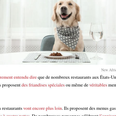
New Afric
rement entendu dire
que de nombreux restaurants aux États-U
ls proposent
des friandises spéciales
ou même de
véritables
men
s restaurants
vont encore plus loin
. Ils proposent des menus ga
s à quatre pattes
. De nombreuses personnes célèbrent
l’anniver