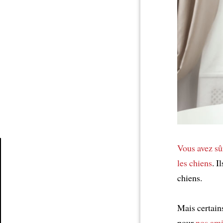
Vous avez sû
les chiens
. I
Article
chiens.
Mais certain
pour
nos ami