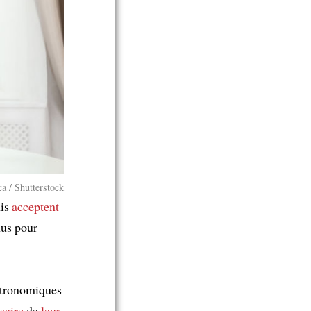
a / Shutterstock
nis
acceptent
us pour
stronomiques
saire
de
leur