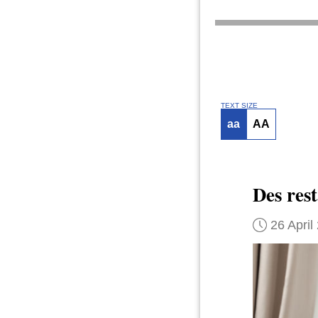
TEXT SIZE
aa
AA
Des res
26 April