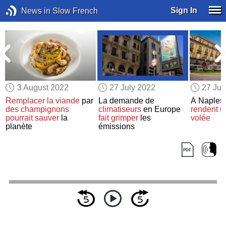
Sign In
News in Slow French
3 August 2022
27 July 2022
27 Jul
Remplacer
la viande
par
La demande de
À Naples
s
des champignons
climatiseurs
en Europe
rendent
u
pourrait sauver
la
fait grimper
les
volée
planète
émissions