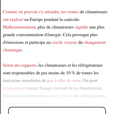
Comme on pouvait s'y attendre
,
les ventes
de climatiseurs
ont explosé
en Europe pendant la canicule.
Malheureusement
, plus de climatiseurs
signifie
une plus
grande consommation d'énergie. Cela provoque plus
d'émissions et participe au
cercle vicieux
du
changement
climatique
.
Selon des rapports
, les climatiseurs et les réfrigérateurs
sont responsables de pas moins de 10 % de toutes les
émissions mondiales de
gaz à effet de serre
. On peut
évidemment
limiter l'usage excessif de la climatisation.
Mais nous ne pouvons pas
nous passer
des réfrigérateurs.
Ils sont indispensables pour
la sécurité alimentaire