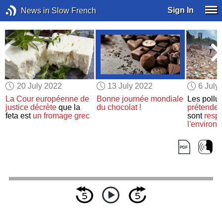
Sign In
News in Slow French
20 July 2022
13 July 2022
6 July
La Cour européenne de
Bonne journée mondiale
Les pollu
justice
décrète
que la
du chocolat !
prétendent
feta est
un fromage grec
sont
resp
l'environ