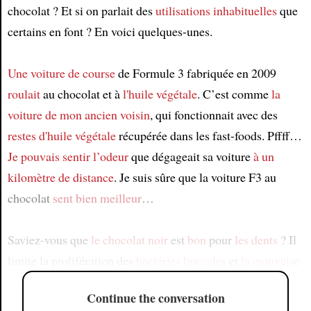
chocolat ? Et si on parlait des
utilisations inhabituelles
que
certains en font ? En voici quelques-unes.
Une voiture de course
de Formule 3 fabriquée en 2009
roulait
au chocolat et à
l'huile végétale
. C’est comme
la
voiture de mon ancien voisin
, qui fonctionnait avec des
restes d'huile végétale
récupérée dans les fast-foods. Pffff…
Je pouvais sentir l’odeur
que dégageait sa voiture
à un
kilomètre de distance
. Je suis sûre que la voiture F3 au
chocolat
sent bien meilleur
…
Saviez-vous que
le chocolat noir
est
bon
pour
les dents
? Il
limite la prolifération des
bactéries buccales
et
la mauvaise
Continue the conversation