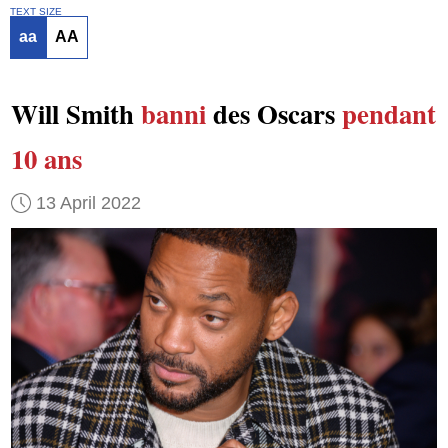
TEXT SIZE
aa
AA
Will Smith
banni
des Oscars
pendant
10 ans
13 April 2022