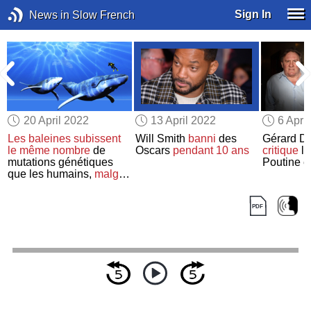
Sign In
News in Slow French
20 April 2022
13 April 2022
6 Apri
Les baleines
subissent
Will Smith
banni
des
Gérard D
le même nombre
de
Oscars
pendant 10 ans
critique
le
e
mutations génétiques
Poutine e
que les humains,
malgré
leur différence de
taille