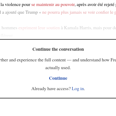
 la violence pour
se maintenir au pouvoir
, après avoir été rejeté
 Il a ajouté que Trump «
ne pourra plus jamais se voir confier le
ux hommes
expriment leur soutien
à Kamala Harris, mais pour de
fférent
Continue the conversation
ther and experience the full content — and understand how Fr
actually used.
Continue
Already have access?
Log in
.