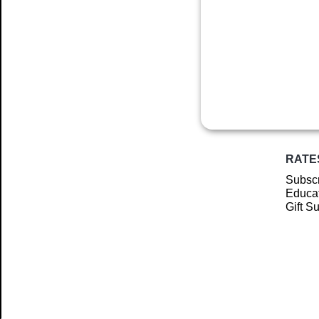
RATE
Subscr
Educat
Gift S