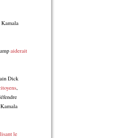
 Kamala
Trump
aiderait
cain Dick
citoyens
,
défendre
te Kamala
lisant
le