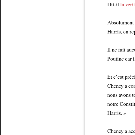
Dit-il
la véri
Absolument p
Harris, en r
Il ne fait a
Poutine car i
Et c’est pré
Cheney a con
nous avons 
notre Consti
Harris. »
Cheney a ac