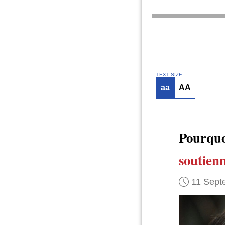
TEXT SIZE
aa
AA
Pourquo
soutienn
11 Sept