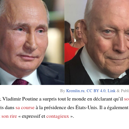
By
Kremlin.ru
,
CC BY 4.0
,
Link
& Publ
, Vladimir Poutine a surpris tout le monde en déclarant qu’il
so
is dans
sa course
à la présidence des États-Unis. Il a également
t
son rire
« expressif et
contagieux
».