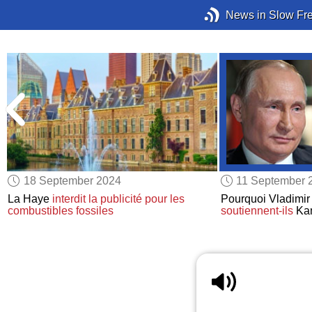
News in Slow Fr
18 September 2024
11 September 
La Haye
interdit
la publicité pour les
Pourquoi Vladimir
combustibles fossiles
soutiennent-ils
Kam