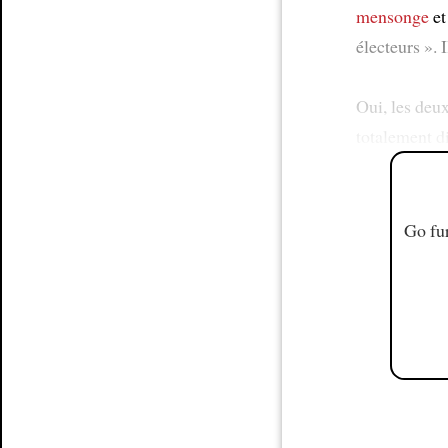
mensonge
et
électeurs ».
Oui, les de
totalement di
Go fur