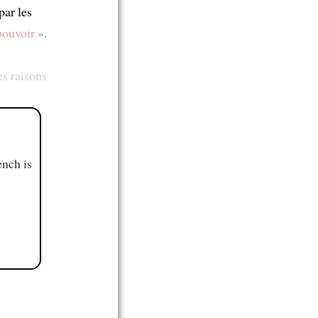
 par les
 pouvoir
».
s raisons
ench is