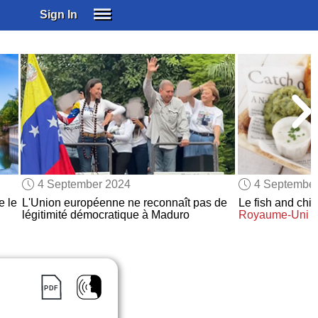
Sign In
SIGN IN
SUBSCRIBE
EDUCATIONAL LICENSES
GIFT CARDS
OTHER LANGUAGES
ABOUT US
ALEXA
4 September 2024
4 Septembe
ADJUST COLORS
e le
L'Union européenne ne reconnaît pas de
Le fish and chi
légitimité démocratique à Maduro
Royaume-Uni