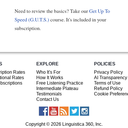
Need to review the basics? Take our
Get Up To
Speed (G.U.T.S.)
course. It's included in your
subscription.
S
EXPLORE
POLICIES
iption Rates
Who It's For
Privacy Policy
ional Rates
How It Works
AI Transparency
ubscriptions
Free Listening Practice
Terms of Use
Intermediate Plateau
Refund Policy
Testimonials
Cookie Preferen
Contact Us
Copyright © 2026 Linguistica 360, Inc.