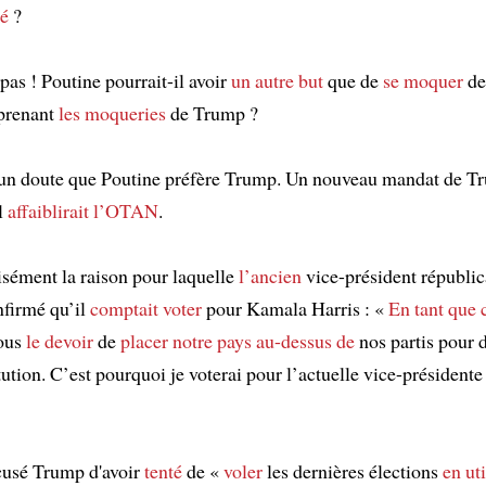
té
?
as ! Poutine pourrait-il avoir
un autre but
que de
se moquer
de
eprenant
les moqueries
de Trump ?
ucun doute que Poutine préfère Trump. Un nouveau mandat de 
l
affaiblirait
l’OTAN
.
cisément la raison pour laquelle
l’ancien
vice-président républi
firmé qu’il
comptait voter
pour Kamala Harris : «
En tant que 
tous
le devoir
de
placer notre pays
au-dessus de
nos partis pour 
tution. C’est pourquoi je voterai pour l’actuelle vice-présiden
cusé Trump d'avoir
tenté
de «
voler
les dernières élections
en uti