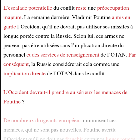
L’escalade potentielle
du conflit
reste
une
préoccupation
majeure
. La semaine dernière, Vladimir Poutine
a mis en
garde
l’Occident qu’il ne devrait pas utiliser ses missiles à
longue portée contre la Russie. Selon lui, ces armes ne
peuvent pas être utilisées sans l’implication directe du
personnel
et des services de renseignement
de l’OTAN.
Par
conséquent
, la Russie considérerait cela comme une
implication directe
de l’OTAN dans le conflit.
L’Occident devrait-il prendre au sérieux les menaces de
Poutine
?
De nombreux dirigeants européens
minimisent ces
menaces, qui ne sont pas nouvelles. Poutine avertit
l’Occident qu’il ne doit pas
franchir
certaines
lignes rouges