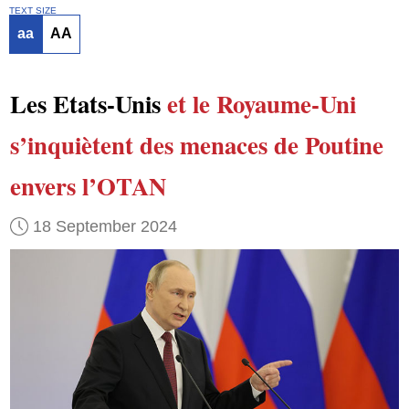
TEXT SIZE
aa
AA
Les Etats-Unis
et le Royaume-Uni
s’inquiètent des menaces de Poutine
envers l’OTAN
18 September 2024