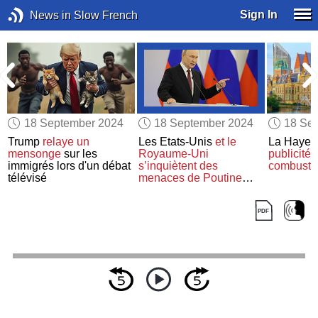
Sign In
News in Slow French
18 September 2024
18 September 2024
18 Se
Trump
relaye
un
Les Etats-Unis
et le
La Haye
i
mensonge
sur les
Royaume-Uni
publicité 
immigrés lors d'un débat
s’inquiètent des
combustib
télévisé
menaces de Poutine
envers l’OTAN