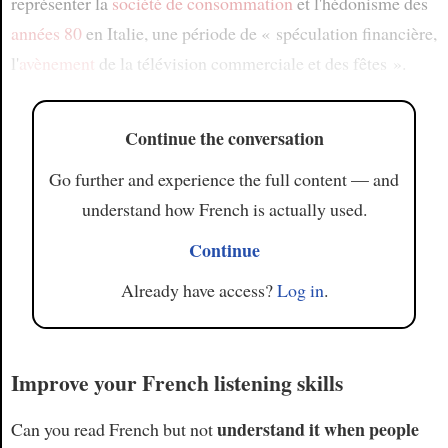
représenter la
société de consommation
et l'hédonisme des
années 80
en Italie, une période de « spéculation financière,
l'
avènement
de la télévision commerciale et des fêtes ».
Continue the conversation
Go further and experience the full content — and
understand how French is actually used.
Continue
Already have access?
Log in
.
Improve your French listening skills
understand it when people
Can you read French but not