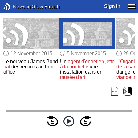
Sign In
News in Slow French
12 November 2015
5 November 2015
29 Oct
Le nouveau James Bond
Un
agent d'entretien
jette
L'
Organis
bat
des records au box-
à la poubelle
une
de la san
office
installation dans un
danger d
musée d'art
viande tr