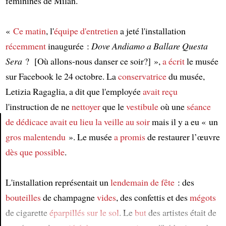
féminines de Milan.
«
Ce matin
, l'
équipe d'entretien
a jeté l'installation
récemment
inaugurée :
Dove Andiamo a Ballare Questa
Sera
? [Où allons-nous danser ce soir?] »,
a écrit
le musée
sur Facebook le 24 octobre. La
conservatrice
du musée,
Letizia Ragaglia, a dit que l'employée
avait reçu
l'instruction de ne
nettoyer
que le
vestibule
où une
séance
de dédicace
avait eu lieu
la veille au soir
mais il y a eu « un
gros malentendu
». Le musée
a promis
de restaurer l’œuvre
Article
dès que possible
.
L'installation représentait un
lendemain de fête
: des
bouteilles
de champagne
vides
, des confettis et des
mégots
de cigarette
éparpillés
sur le sol
. Le
but
des artistes était de