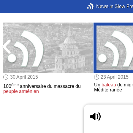
News in Slow Fr
30 April 2015
23 April 2015
Un
bateau
de mig
ème
100
anniversaire du massacre du
Méditerranée
peuple arménien