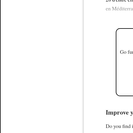
en Méditerra
Go fur
Improve y
Do you find i