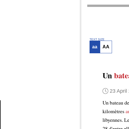
TEXT SIZE
aa
AA
Un
bate
23 April
Un bateau d
kilomètres
a
Article
libyennes. L
28 d'entre el