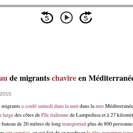
au
de migrants
chavire
en Méditerrané
 2015
e migrants
a coulé
samedi dans la nuit
dans la
mer
Méditerranée
u large
des côtes de l'
île italienne
de Lampedusa et à 27 kilomèt
e bateau de 20 mètres de long
transportait
plus de 800 personne
les
ont survécu
, ce qui fait de ce naufrage
le plus meurtrier
jama