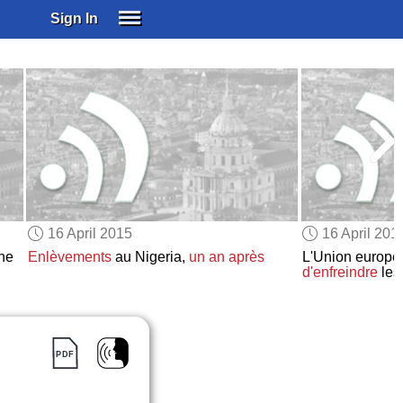
Sign In
SIGN IN
SUBSCRIBE
EDUCATIONAL LICENSES
GIFT CARDS
OTHER LANGUAGES
ABOUT US
ALEXA
16 April 2015
16 April 201
ADJUST COLORS
ne
Enlèvements
au Nigeria,
un an après
L'Union europ
d'enfreindre
le