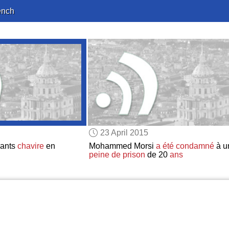
ench
23 April 2015
rants
chavire
en
Mohammed Morsi
a été condamné
à u
peine de prison
de 20
ans