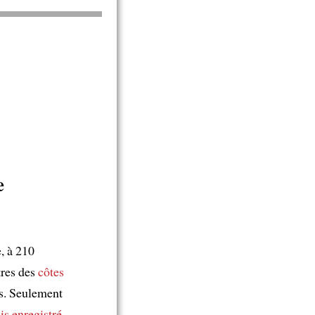
e
, à 210
res des
côtes
s. Seulement
is enregistré