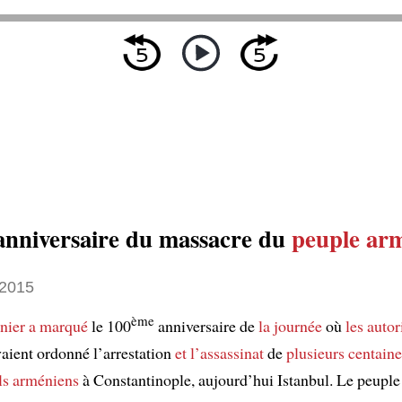
nniversaire du massacre du
peuple ar
 2015
ème
nier
a marqué
le 100
anniversaire de
la journée
où
les autor
aient ordonné l’arrestation
et l’assassinat
de
plusieurs centaine
els arméniens
à Constantinople, aujourd’hui Istanbul. Le peupl