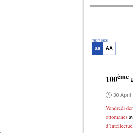
TEXT SIZE
aa
AA
ème
100
a
30 April
Vendredi der
ottomanes
av
d’intellectu