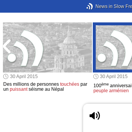
News in Slow Fr
30 April 2015
30 April 2015
Des millions de personnes
touchées
par
ème
100
anniversai
un
puissant
séisme au Népal
peuple arménien