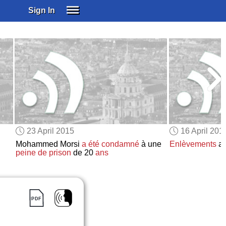
Sign In
SIGN IN
SUBSCRIBE
EDUCATIONAL LICENSES
GIFT CARDS
OTHER LANGUAGES
ABOUT US
ALEXA
23 April 2015
16 April 201
ADJUST COLORS
Mohammed Morsi
a été condamné
à une
Enlèvements
au
peine de prison
de 20
ans