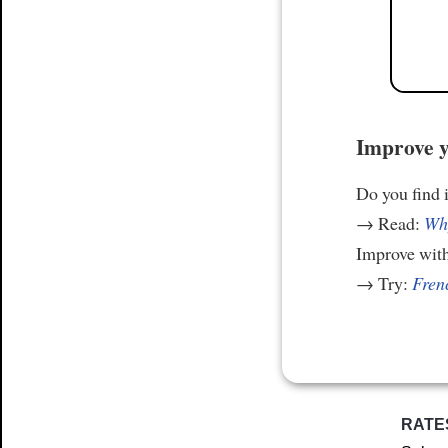
Improve y
Do you find i
→ Read:
Why
Improve wit
→ Try:
Frenc
RATE