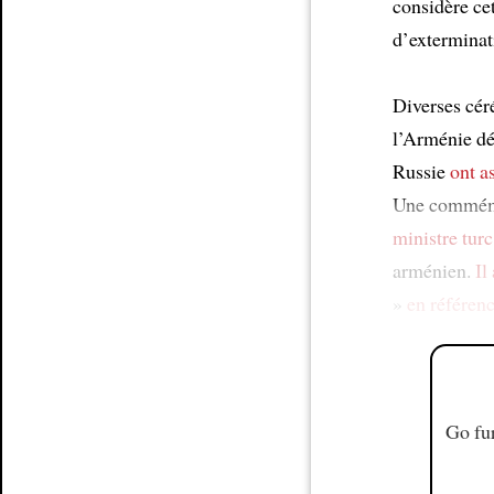
considère ce
d’extermina
Article
Diverses cé
l’Arménie dé
Russie
ont a
Une commém
ministre turc
arménien.
Il
»
en référenc
Go fur