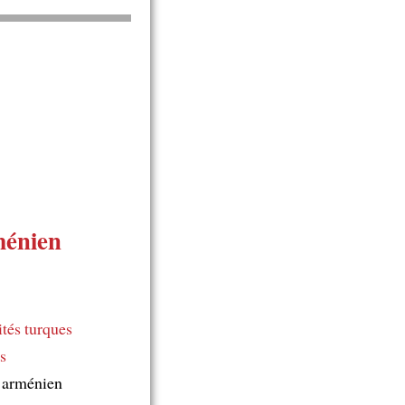
ménien
ités turques
s
e arménien