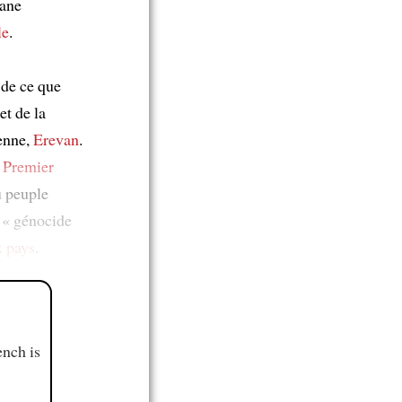
ane
le
.
de ce que
et de la
enne,
Erevan
.
 Premier
 peuple
 « génocide
x pays
.
ench is