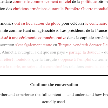
tte date
comme le commencement officiel
de la
politique
ottom
tion des
chrétiens arméniens
durant la Première Guerre mondia
rémonies
ont eu lieu
autour du globe
pour célébrer
le centenaire
finie comme étant un «génocide ». Les présidents de la France 
ssisté à une cérémonie commémorative
dans la capitale arméni
oration
s’est également tenue
en
Turquie
,
vendredi dernier
.
Le
, Ahmet Davutoglu, a dit que son pays «
partage la douleur
» du
 a réitéré
,
toutefois
, que la Turquie
s’oppose
à l’emploi
du terme
e à la tuerie
,
un sujet
qui
a envenimé
les relations
entre les deu
Continue the conversation
ther and experience the full content — and understand how Fr
actually used.