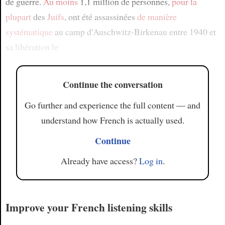
de guerre.
Au moins
1,1 million de personnes,
pour la
plupart
des
Juifs
, ont été assassinées
de manière
systématique
au camp d'Auschwitz-Birkenau entre 1940 et
sa libération le
Continue the conversation
Go further and experience the full content — and
understand how French is actually used.
Continue
Already have access?
Log in
.
Improve your French listening skills