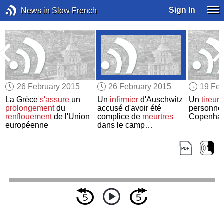
Sign In
News in Slow French
26 February 2015
26 February 2015
19 Feb
La Grèce
s'assure
un
Un
infirmier
d'Auschwitz
Un
tireur
prolongement
du
accusé d'avoir été
personne
renflouement
de l'Union
complice de
meurtres
Copenha
européenne
dans le camp
d'extermination