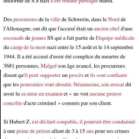
uniforme de S.S nazi
a été rendue publique
mardi.
Des
procureurs
de la
ville
de Schwerin, dans le
Nord
de
l'Allemagne, ont dit que l'accusé était un
ancien chef
d'une
escouade
de
jeunes
SS qui a fait partie de l'
équipe médicale
du
camp de la mort
nazi entre le 15 août et le 14 septembre
1944. Il a été accusé d'avoir été complice du meurtre de
3681 personnes.
Malgré
son âge avancé, les procureurs
disent qu'
il peut supporter
un
procès
et
ils sont confiants
que les
poursuites
vont aboutir
.
Néanmoins
,
son avocat
dit
Article
avoir lu
sa mise en examen
et « ne voit
aucune preuve
concrète
d'acte criminel » commis par son client.
Si Hubert Z.
est déclaré coupable
,
il pourrait être condamné
à une
peine de prison
allant de 3 à 15
ans
pour ses crimes