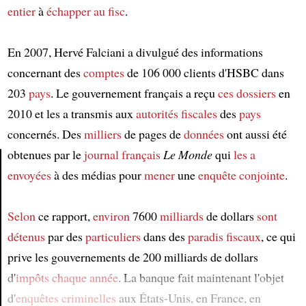
entier
à
échapper au fisc
.
En 2007, Hervé Falciani a divulgué des informations
concernant des
comptes
de 106 000 clients d'HSBC dans
203
pays
. Le gouvernement français a reçu
ces dossiers
en
2010 et les a transmis aux
autorités fiscales
des
pays
concernés. Des
milliers
de pages de
données
ont aussi été
obtenues par le
journal français
Le Monde
qui
les a
envoyées
à des médias pour
mener
une
enquête conjointe
.
Article
Selon
ce rapport,
environ
7600
milliards
de dollars
sont
détenus
par des
particuliers
dans des
paradis fiscaux
, ce qui
prive les gouvernements de 200 milliards de dollars
d'
impôts
chaque année
. La banque fait maintenant l'objet
d'
enquêtes criminelles
aux États-Unis, en France, en