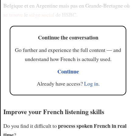
Belgique et en Argentine mais pas en Grande-Bretagne où
se trouve
le
siège social
de HSBC.
Continue the conversation
Go further and experience the full content — and
understand how French is actually used.
Continue
Already have access?
Log in
.
Improve your French listening skills
process spoken French in real
Do you find it difficult to
time
?