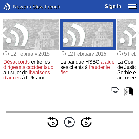
Sign In
News in Slow French
12 February 2015
12 February 2015
5 Febr
Désaccords
entre les
La banque HSBC
a aidé
La Cour I
dirigeants occidentaux
ses clients à
frauder le
de Justic
e
au sujet de
livraisons
fisc
Serbie et 
d'armes
à l'Ukraine
accusées