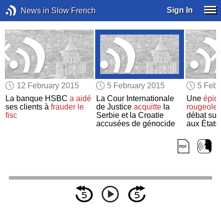
Sign In
News in Slow French
12 February 2015
5 February 2015
5 Febr
La banque HSBC
a aidé
La Cour Internationale
Une
épid
ses clients à
frauder le
de Justice
acquitte
la
rougeole
fisc
Serbie et la Croatie
débat sur 
accusées de génocide
aux États