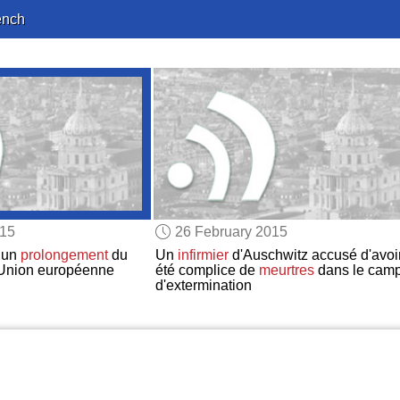
ench
015
26 February 2015
un
prolongement
du
Un
infirmier
d'Auschwitz accusé d'avoi
'Union européenne
été complice de
meurtres
dans le cam
d'extermination