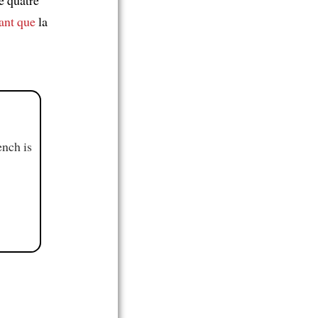
e quatre
ant que
la
ench is