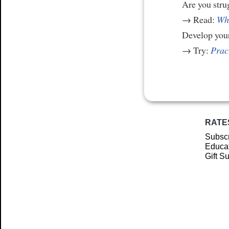
Are you stru
→ Read:
Why
Develop your
→ Try:
Prac
RATE
Subscr
Educat
Gift S