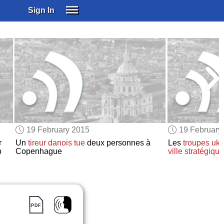
Sign In
SIGN IN
SUBSCRIBE
EDUCATIONAL LICENSES
GIFT CARDS
OTHER LANGUAGES
ABOUT US
ALEXA
19 February 2015
19 February
ADJUST COLORS
r
Un
tireur danois
tue
deux personnes à
Les
troupes uk
p
Copenhague
ville stratégiqu