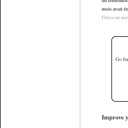
du renfloue
mois avait é
Grèce ne met
Go fur
Improve y