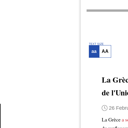
TEXT SIZE
aa
AA
La Grè
de l'Un
26 Febr
La Grèce
a 
Article