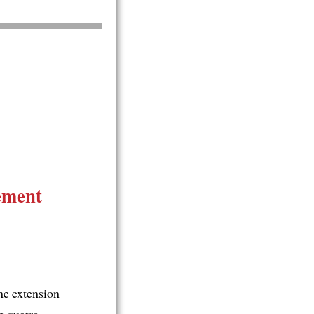
ement
ne extension