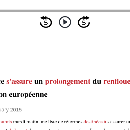
ce
s'assure
un
prolongement
du
renflou
ion européenne
uary 2015
soumis
mardi matin une liste de réformes
destinées à
s'assurer u