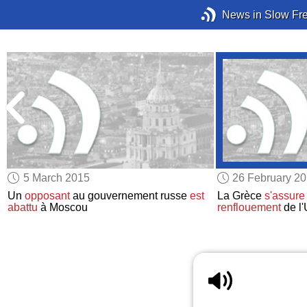
News in Slow Fr
5 March 2015
26 February 2
Un
opposant
au gouvernement russe
est
La Grèce
s'assure
abattu
à Moscou
renflouement
de l