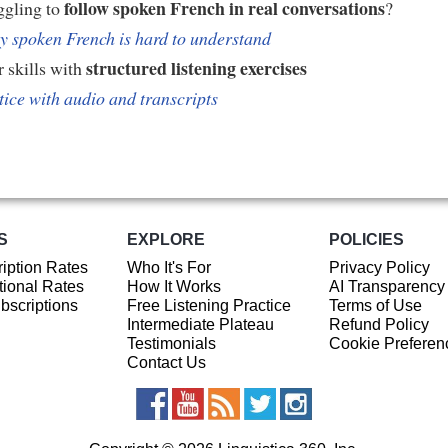
follow spoken French in real conversations
ggling to
?
 spoken French is hard to understand
structured listening exercises
 skills with
tice with audio and transcripts
S
EXPLORE
POLICIES
iption Rates
Who It's For
Privacy Policy
ional Rates
How It Works
AI Transparency
ubscriptions
Free Listening Practice
Terms of Use
Intermediate Plateau
Refund Policy
Testimonials
Cookie Preferen
Contact Us