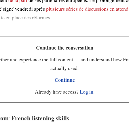
ment
de la part
de ses partenaires européens. Le prolongement d
té signé vendredi après
plusieurs séries de discussions
en attend
te en place des réformes.
Continue the conversation
ther and experience the full content — and understand how Fr
actually used.
Continue
Already have access?
Log in
.
our French listening skills