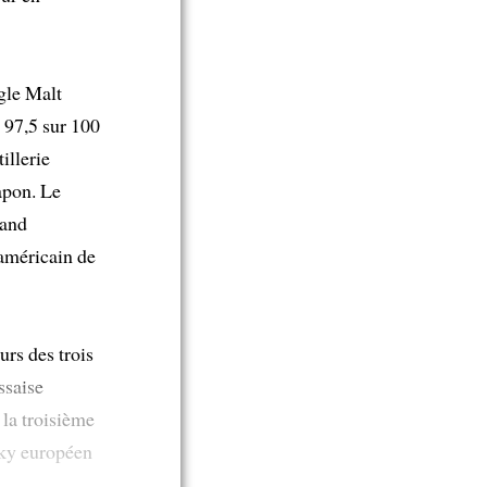
gle Malt
 97,5 sur 100
tillerie
apon. Le
rand
américain de
urs des trois
ssaise
 la troisième
sky européen