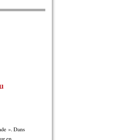
u
nde ». Dans
eur en