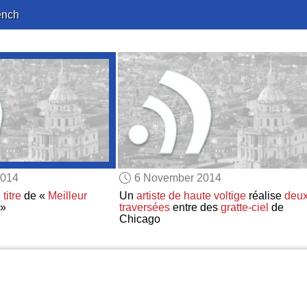
ench
2014
6 November 2014
e
titre
de «
Meilleur
Un
artiste de haute voltige
réalise
deu
»
traversées
entre des
gratte-ciel
de
Chicago