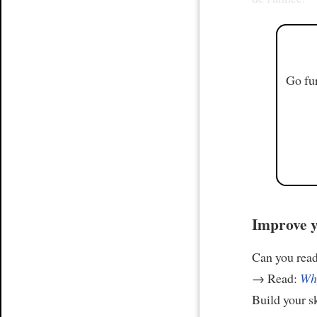
Go fur
Improve y
Can you read
→ Read:
Why
Build your s