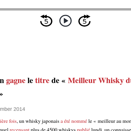
on
gagne
le
titre
de «
Meilleur Whisky d
»
ember 2014
ère fois
, un whisky japonais
a été nommé
le « meilleur au mo
nnuel
recensant
plus de 4500 whiskys
publié
lundi, un connaiss