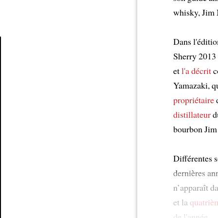
whisky, Jim 
Dans l'éditi
Sherry 2013
Article
et
l'a décrit
c
Yamazaki, q
propriétaire
distillateur
d
bourbon Jim
Différentes 
dernières ann
n’apparaît d
et la
quatriè
de l'année.