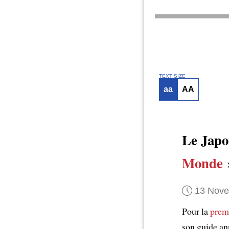
TEXT SIZE
aa
AA
Le Jap
Monde
13 Nov
Pour la
premi
son guide a