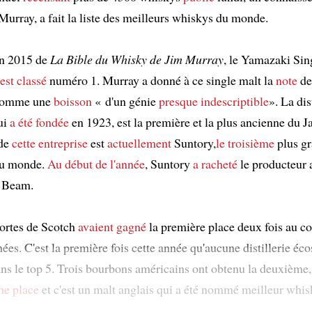
Murray, a fait la liste des meilleurs whiskys du monde.
on 2015 de
La Bible du Whisky de Jim Murray
, le Yamazaki Sin
est classé
numéro 1. Murray a donné à ce single malt la
note
de
omme une
boisson
« d'un génie
presque indescriptible
». La dis
ui
a été fondée
en 1923, est la première et la plus ancienne du J
de
cette entreprise
est
actuellement
Suntory,
le troisième
plus g
u monde.
Au début de l'année
, Suntory
a racheté
le producteur 
 Beam.
sortes de Scotch
avaient gagné
la première place deux fois au co
ées. C'est la première fois cette année qu'aucune distillerie éco
ans le top 5. Trois bourbons américains ont obtenu la deuxième,
me place
et c'est un malt anglais qui a été nommé meilleur whi