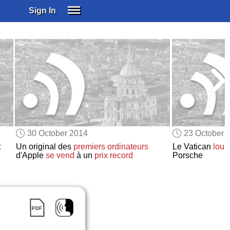
Sign In
SIGN IN
SUBSCRIBE
EDUCATIONAL LICENSES
GIFT CARDS
OTHER LANGUAGES
ABOUT US
ALEXA
30 October 2014
23 October 
ADJUST COLORS
x
Un original des
premiers ordinateurs
Le Vatican
loue
d'Apple
se vend
à un
prix record
Porsche