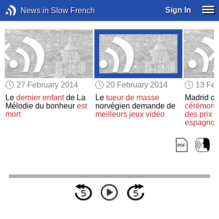
Sign In
News in Slow French
27 February 2014
20 February 2014
13 Feb
Le
dernier enfant
de La
Le
tueur de masse
Madrid or
Mélodie du bonheur
est
norvégien demande de
cérémoni
mort
meilleurs jeux vidéo
des prix
d
espagnol
crise