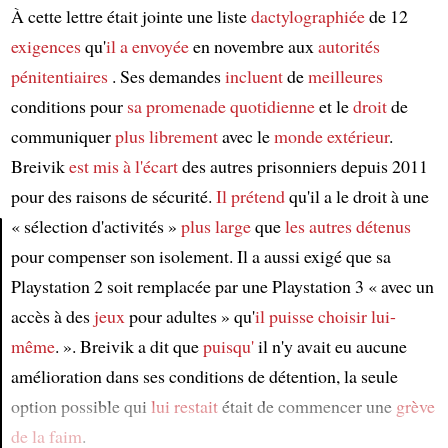
À cette lettre était jointe une liste
dactylographiée
de 12
exigences
qu'
il a envoyée
en novembre aux
autorités
pénitentiaires
. Ses demandes
incluent
de
meilleures
conditions pour
sa promenade quotidienne
et le
droit
de
communiquer
plus librement
avec le
monde extérieur
.
Breivik
est mis à l'écart
des autres prisonniers depuis 2011
pour des raisons de sécurité.
Il prétend
qu'il a le droit à une
« sélection d'activités »
plus large
que
les autres détenus
pour compenser son isolement. Il a aussi exigé que sa
Article
Playstation 2 soit remplacée par une Playstation 3 « avec un
accès à des
jeux
pour adultes » qu'
il puisse choisir lui-
même
. ». Breivik a dit que
puisqu'
il n'y avait eu aucune
amélioration dans ses conditions de détention, la seule
option possible qui
lui restait
était de commencer une
grève
de la faim
.