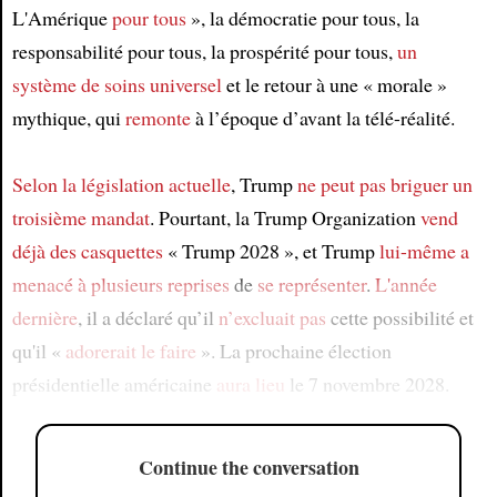
L'Amérique
pour tous
», la démocratie pour tous, la
responsabilité pour tous, la prospérité pour tous,
un
système de soins universel
et le retour à une « morale »
mythique, qui
remonte
à l’époque d’avant la télé-réalité.
Selon la législation actuelle
, Trump
ne peut pas briguer
un
troisième mandat
. Pourtant, la Trump Organization
vend
déjà
des casquettes
« Trump 2028 », et Trump
lui-même
a
menacé
à plusieurs reprises
de
se représenter
.
L'année
dernière
, il a déclaré qu’il
n’excluait pas
cette possibilité et
qu'il «
adorerait le faire
». La prochaine élection
présidentielle américaine
aura lieu
le 7 novembre 2028.
Continue the conversation