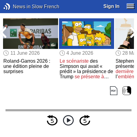
Sign In
News in Slow French
11 June 2026
4 June 2026
28 Ma
Roland-Garros 2026 :
Le scénariste
des
Stephen C
une édition pleine de
Simpson qui avait «
présente
surprises
prédit » la présidence de
dernière 
Trump
se présente à
l’
embléma
l’élection présidentielle
Show »