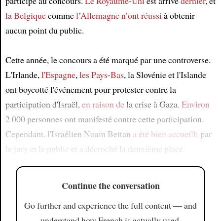
participé au concours.
Le Royaume-Uni
est arrivé
dernier
, et
la Belgique
comme
l’Allemagne
n’ont réussi
à obtenir
aucun point du public.
Cette année, le concours a été marqué par une controverse.
L'Irlande,
l'Espagne
,
les Pays-Bas
, la Slovénie et l'Islande
ont boycotté l'événement pour protester contre la
participation d'Israël,
en raison de
la crise à Gaza.
Environ
2 000 personnes ont manifesté contre cette participation.
Cependant, l'Israélien Noam Bettan
a été bien accueilli
par
le jury et le public et a décroché la deuxième place.
Continue the conversation
Go further and experience the full content — and
understand how French is actually used.