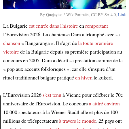
By Quejaytee / WikiPortraits, CC BY-SA 4.0,
Link
La Bulgarie
est entrée dans l'histoire
en
remportant
l’Eurovision 2026. La chanteuse Dara a triomphé avec sa
chanson
« Bangaranga ». Il s'agit de
la toute première
victoire
de la Bulgarie depuis sa première participation au
concours en 2005. Dara a décrit sa prestation comme de la
« pop aux accents folkloriques », car elle s'inspire d’un
rituel traditionnel bulgare pratiqué
en hiver
, le kukeri.
L’Eurovision 2026
s'est tenu
à Vienne pour célébrer le 70e
anniversaire de l'Eurovision. Le concours
a attiré
environ
10 000 spectateurs à la Wiener Stadthalle et plus de 100
Article
millions de téléspectateurs
à travers le monde
. 25 pays ont