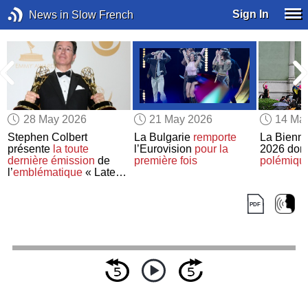
Sign In
News in Slow French
28 May 2026
21 May 2026
14 Ma
Stephen Colbert
La Bulgarie
remporte
La Bienna
présente
la toute
l’Eurovision
pour la
2026 dom
e
dernière émission
de
première fois
polémiqu
l’
emblématique
« Late
Show »