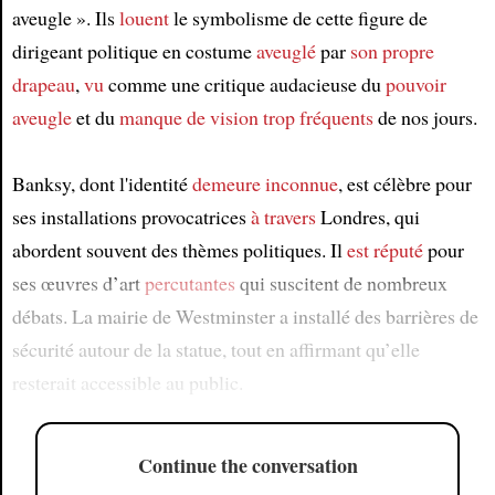
aveugle ». Ils
louent
le symbolisme de cette figure de
dirigeant politique en costume
aveuglé
par
son propre
drapeau
,
vu
comme une critique audacieuse du
pouvoir
aveugle
et du
manque de vision
trop fréquents
de nos jours.
Banksy, dont l'identité
demeure inconnue
, est célèbre pour
ses installations provocatrices
à travers
Londres, qui
abordent souvent des thèmes politiques. Il
est réputé
pour
ses œuvres d’art
percutantes
qui suscitent de nombreux
débats. La mairie de Westminster a installé des barrières de
sécurité autour de la statue, tout en affirmant qu’elle
resterait accessible au public.
Continue the conversation