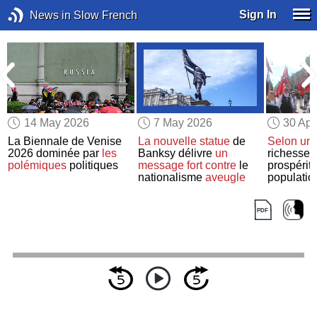
Sign In
News in Slow French
14 May 2026
7 May 2026
30 Apr
La Biennale de Venise
La nouvelle statue
de
Selon
un 
2026 dominée par
les
Banksy délivre
un
richesse d
polémiques
politiques
message fort
contre
le
prospérit
nationalisme
aveugle
populati
de pair