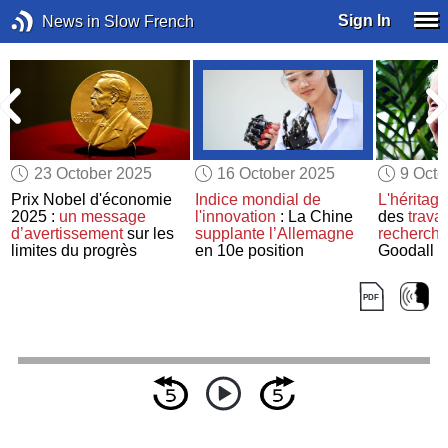
Sign In
News in Slow French
23 October 2025
16 October 2025
9 Octo
Prix Nobel d'économie
Indice mondial de
L'héritag
2025 :
un message
l'innovation
: La Chine
des
trava
d’avertissement
sur les
supplante
l’Allemagne
recherch
limites du progrès
en 10e position
Goodall e
combat po
préservat
espèces