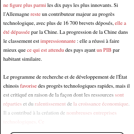
ne figure plus parmi
les dix pays les plus innovants. Si
l'Allemagne
reste
un contributeur majeur au progrès
technologique, avec plus de 16 700 brevets déposés,
elle a
été dépassée
par la Chine. La progression de la Chine dans
le classement est
impressionnante
: elle a réussi à faire
mieux que
ce qui est attendu
des pays ayant
un PIB
par
habitant similaire.
Le programme de recherche et de développement de l'État
chinois
favorise
des progrès technologiques rapides, mais il
est critiqué en raison de la façon dont les ressources
sont
réparties
et du
ralentissement
de
la croissance économique
.
Il a contribué à la création de
nombreuses entreprises
technologiques
.
Ce