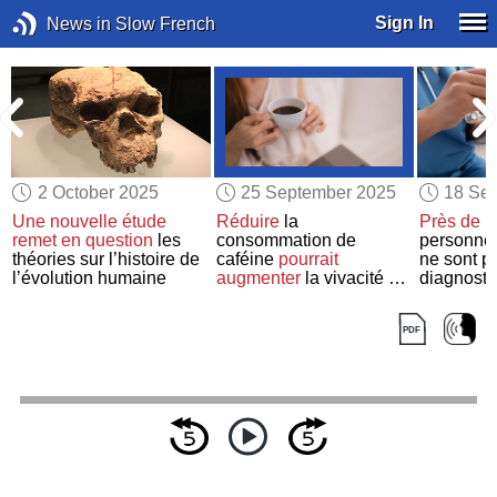
Sign In
News in Slow French
2 October 2025
25 September 2025
18 Se
Une nouvelle étude
Réduire
la
Près de la
remet en question
les
consommation de
personnes
théories sur l’histoire de
caféine
pourrait
ne sont p
l’évolution humaine
augmenter
la vivacité de
diagnosti
nos rêves