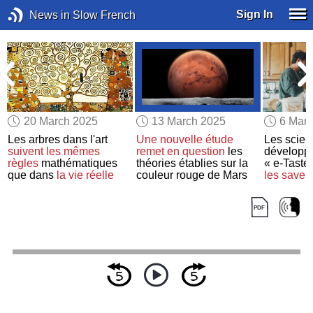
Sign In
News in Slow French
20 March 2025
13 March 2025
6 Mar
e
Les arbres dans l'art
Une nouvelle étude
Les scient
suivent
les mêmes
remet en question
les
développ
s
règles
mathématiques
théories établies sur la
« e-Taste
que dans
la vie réelle
couleur rouge de Mars
les saveu
à distanc