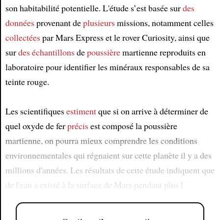
son habitabilité potentielle. L'étude s’est basée sur
des
données
provenant de
plusieurs
missions, notamment celles
collectées
par Mars Express et le rover Curiosity, ainsi que
sur
des échantillons
de
poussière
martienne reproduits en
laboratoire pour identifier les minéraux responsables de sa
teinte rouge.
Les scientifiques
estiment
que si on arrive à déterminer de
quel oxyde de fer
précis
est composé la poussière
martienne, on pourra mieux comprendre les conditions
environnementales qui régnaient sur cette planète il y a des
millions d'années. Les résultats de cette étude indiquent que
de l'eau a existé à la surface de Mars pendant plus l