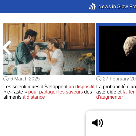
News in Slow Fr
6 March 2025
27 February 2
s
Les scientifiques développent
un dispositif
La probabilité d'un
« e-Taste »
pour partager
les saveurs
des
astéroïde et
la Ter
aliments
à distance
d'augmenter