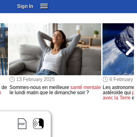
Sign In
SIGN IN
SUBSCRIBE
EDUCATIONAL LICENSES
GIFT CARDS
OTHER LANGUAGES
ABOUT US
ALEXA
13 February 2025
6 February 
ADJUST COLORS
 de
Sommes-nous en meilleure
santé mentale
Les astronome
n
le lundi matin que le dimanche soir ?
astéroïde qui
po
avec
la Terre
en