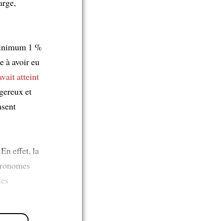
arge,
u minimum 1 %
e à avoir eu
avait atteint
ngereux et
nsent
En effet, la
tronomes
les