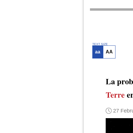
TEXT SIZE
aa
AA
La proba
Terre
e
27 Febr