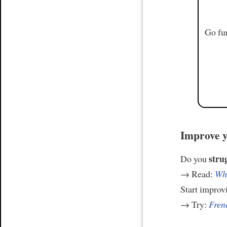
Go fur
Improve y
stru
Do you
→ Read:
Why
Start improv
→ Try:
Frenc