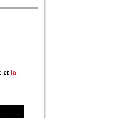
e et
la