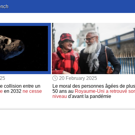
ench
025
20 February 2025
e collision entre un
Le moral des personnes âgées de plus
re
en 2032
ne cesse
50 ans au
Royaume-Uni
a retrouvé
so
niveau
d'avant la pandémie