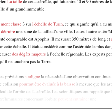
rier.
La taille
de cet astéroïde, qui fait entre 40 et 90 mètres de l
lle d’un grand immeuble.
lement classé
3 sur
l'échelle de Turin
, ce qui signifie qu'il a a
e
détruire
une zone de la taille d’une ville. Le seul autre astéroïd
ité comparable est Apophis. Il mesurait 350 mètres de long et
ur cette échelle. Il était considéré comme l'astéroïde le plus da
 causer
des dégâts majeurs
à l’échelle régionale. Les experts pe
u’il ne touchera pas la Terre.
des prévisions
souligne
la nécessité d'une observation continue. 
e collision
pourrait être évaluée à la baisse
à mesure que les as
lcul de l'orbite de l'astéroïde. Les scientifiques ont rappelé que 
préliminaires concernant l'orbite
peuvent entraîner
une