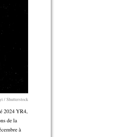
i / Shutterstock
mmé 2024 YR4,
ns de la
décembre à