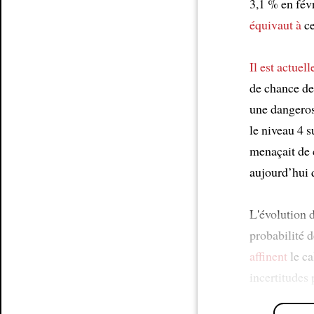
3,1 % en fév
équivaut à
ce
Il est actuel
de chance d
une dangeros
le niveau 4 s
menaçait de
aujourd’hui q
L'évolution 
probabilité d
affinent
le ca
incertitudes 