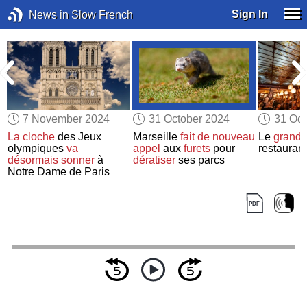
Sign In
News in Slow French
7 November 2024
31 October 2024
31 Oct
La cloche
des Jeux
Marseille
fait de nouveau
Le
grand 
r
olympiques
va
appel
aux
furets
pour
restauran
désormais sonner
à
dératiser
ses parcs
Notre Dame de Paris