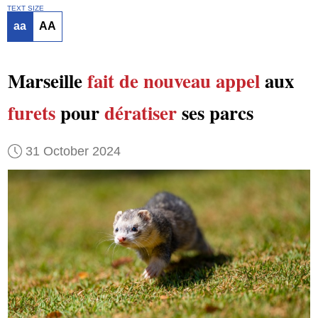
TEXT SIZE
aa
AA
Marseille
fait de nouveau appel
aux
furets
pour
dératiser
ses parcs
31 October 2024