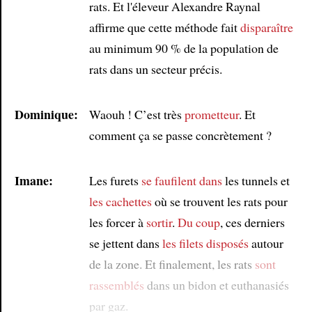
rats. Et l'éleveur Alexandre Raynal
affirme que cette méthode fait
disparaître
au minimum 90 % de la population de
rats dans un secteur précis.
Dominique:
Waouh ! C’est très
prometteur
. Et
comment ça se passe concrètement ?
Imane:
Les furets
se faufilent dans
les tunnels et
les cachettes
où se trouvent les rats pour
les forcer à
sortir
.
Du coup
, ces derniers
se jettent dans
les filets
disposés
autour
de la zone. Et finalement, les rats
sont
rassemblés
dans un bidon et euthanasiés
par gaz.