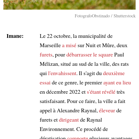
FotografoObstinado / Shutterstock
Imane:
Le 22 octobre, la municipalité de
Marseille
a misé
sur Nuit et Mûre, deux
furets
, pour
débarrasser
le square
Paul
Mélizan, situé au sud de la ville, des rats
qui
l'envahissent
. Il s'agit du
deuxième
essai
de ce genre, le premier
ayant eu lieu
en décembre 2022 et
s'étant révélé
très
satisfaisant. Pour ce faire, la ville a fait
appel à Alexandre Raynal,
éleveur
de
furets et
dirigeant
de Raynal
Environnement. Ce procédé de
dératisation
comporte
plusieurs avantages