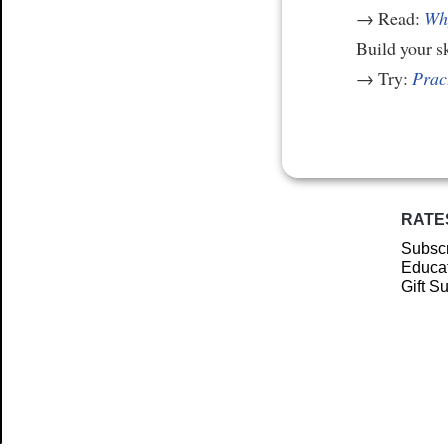
→ Read:
Why
Build your s
→ Try:
Prac
RATE
Subscr
Educat
Gift S