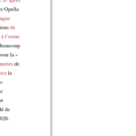
er Opella
vague
ciens
de
 à
l’usine
 Beaucoup
pour la «
énuries
de
nce
la
en
ce
on
dé de
2026.