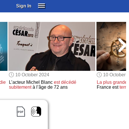
Sign In
SIGN IN
SUBSCRIBE
EDUCATIONAL LICENSES
GIFT CARDS
OTHER LANGUAGES
ABOUT US
ALEXA
10 October 2024
10 October 
ADJUST COLORS
die
L’acteur Michel Blanc
est décédé
La plus grande 
subitement
à l’âge de 72 ans
France est
term