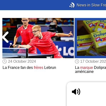
News in Slow Fr
24 October 2024
17 October 20
La France fan des
frères
Lebrun
La
marque
Dolipr
américaine