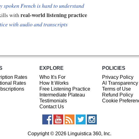
 spoken French is hard to understand
real-world listening practice
kills with
tice with audio and transcripts
S
EXPLORE
POLICIES
iption Rates
Who It's For
Privacy Policy
ional Rates
How It Works
AI Transparency
ubscriptions
Free Listening Practice
Terms of Use
Intermediate Plateau
Refund Policy
Testimonials
Cookie Preferen
Contact Us
Copyright © 2026 Linguistica 360, Inc.