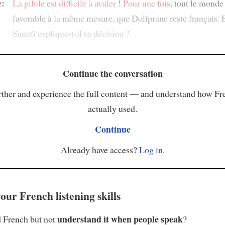
:
La pilule est difficile à avaler
!
Pour une fois
, tout le monde 
favorable à la même mesure, que Doliprane reste français.
Sanofi explique-t-il sa décision ?
Continue the conversation
ther and experience the full content — and understand how Fr
actually used.
Continue
Already have access?
Log in
.
our French listening skills
understand it when people speak
 French but not
?