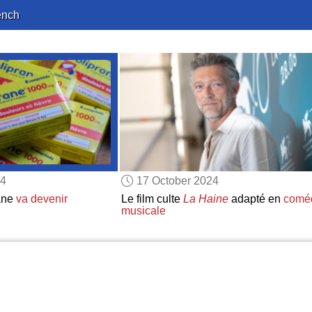
ench
24
17 October 2024
ane
va devenir
Le film culte
La Haine
adapté en
comé
musicale