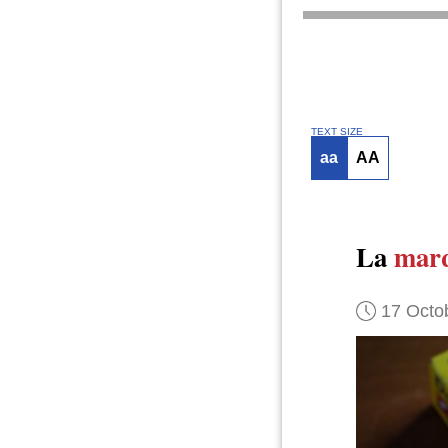
TEXT SIZE
aa
AA
La
mar
17 Octo