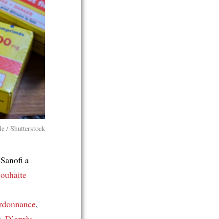
e / Shutterstock
 Sanofi a
souhaite
ordonnance
,
e.
D’après