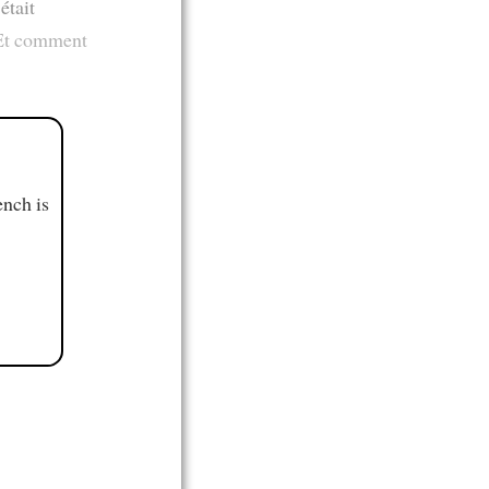
était
 Et comment
ench is