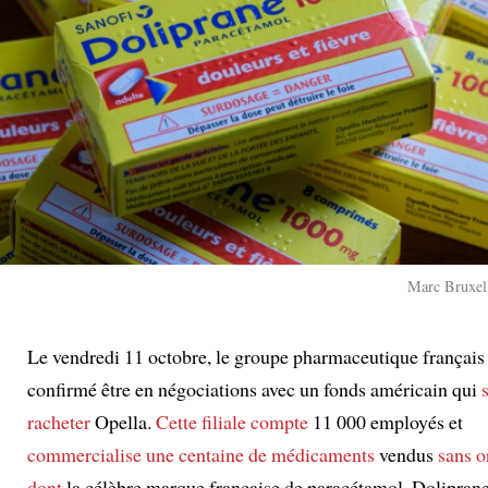
Marc Bruxell
:
Le vendredi 11 octobre, le groupe pharmaceutique français
confirmé être en négociations avec un fonds américain qui
racheter
Opella.
Cette filiale
compte
11 000 employés et
commercialise
une centaine de médicaments
vendus
sans 
dont
la célèbre marque française de paracétamol, Dolipran