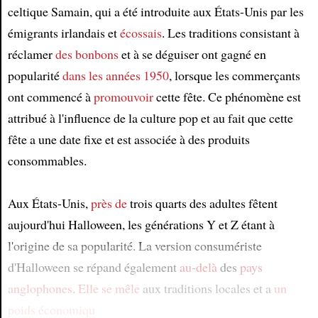
celtique Samain, qui a été introduite aux États-Unis par les
émigrants irlandais et
écossais
. Les traditions consistant à
réclamer
des bonbons
et à se déguiser ont gagné en
popularité
dans les années 1950
, lorsque les commerçants
ont commencé à
promouvoir
cette fête. Ce phénomène est
attribué à l'influence de la culture pop et au fait que cette
fête a une date fixe et est associée à des produits
consommables.
Aux États-Unis,
près de
trois quarts des adultes fêtent
aujourd'hui Halloween, les générations Y et Z étant à
l'origine de sa popularité. La version consumériste
d'Halloween se répand également
au-delà
des
pays
anglophones
.
Elle se mêle
aux traditions locales et a
un
poids économiqu