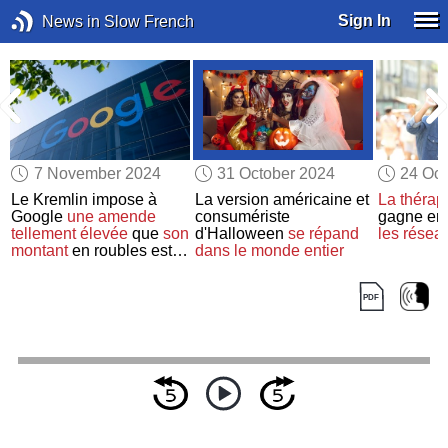
Sign In
News in Slow French
7 November 2024
31 October 2024
24 Oct
Le Kremlin impose à
La version américaine et
La thérapi
Google
une amende
consumériste
gagne en 
à
tellement élevée
que
son
d'Halloween
se répand
les résea
montant
en roubles est
dans le monde entier
imprononçable