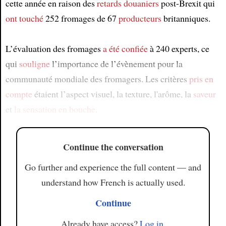
cette année en raison des
retards douaniers
post-Brexit qui
ont touché
252 fromages de 67
producteurs
britanniques.
L’évaluation des fromages
a été confiée
à 240 experts, ce
qui
souligne
l’importance de l’évènement pour la
communauté mondiale des fromagers. Les critères
pris en
compte
étaient l’aspect visuel, la texture, l'arôme, la
saveur
et
la sensation en bouche
.
Continue the conversation
Go further and experience the full content — and
understand how French is actually used.
Continue
Already have access?
Log in
.