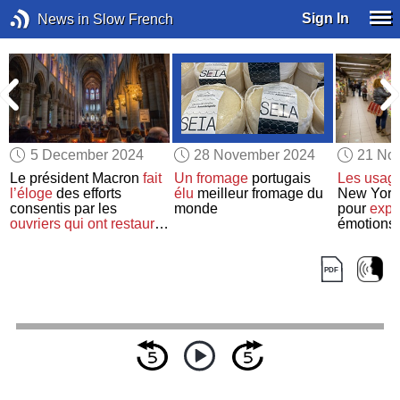
Sign In
News in Slow French
5 December 2024
28 November 2024
21 No
Le président Macron
fait
Un fromage
portugais
Les usag
l’éloge
des efforts
élu
meilleur fromage du
New York
s
consentis par les
monde
pour
expr
ouvriers
qui ont restauré
émotions
Notre-Dame