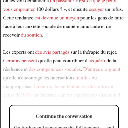
on les voit demander à
un passant
: «
Est-ce que je peux
vous emprunter
100 dollars ? », et ensuite
essuyer
un refus.
Cette tendance
est devenue un moyen
pour les gens de faire
face à leur anxiété sociale de manière amusante et de
recevoir
du soutien
.
Les experts ont
des avis partagés
sur la thérapie du rejet.
Certains pensent
qu'elle peut contribuer à
acquérir
de la
résilience et
des compétences sociales
.
D'autres craignent
qu'elle n'encourage les interactions
inutiles
ou
inappropriées.
En outre
,
ils mettent en garde contre
ce
genre de
défis
sur Internet, car ces expériences suscitent d
Continue the conversation
Go further and experience the full content — and