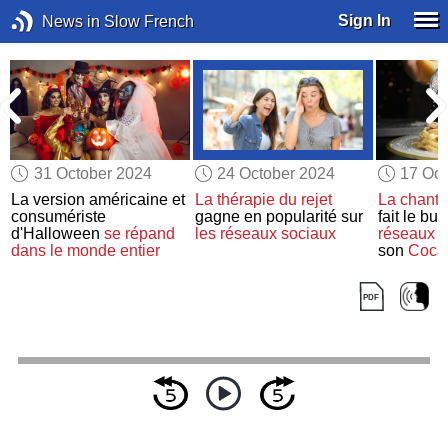
Sign In
News in Slow French
31 October 2024
24 October 2024
17 Oct
La version américaine et
La thérapie du rejet
La chant
consumériste
gagne en popularité sur
fait le bu
n
d'Halloween
se répand
les réseaux sociaux
réseaux s
dans le monde entier
son
Coca 
cornichon