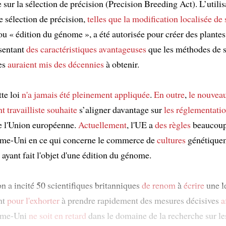
 sur la sélection de précision (Precision Breeding Act). L’utilis
e sélection de précision,
telles que
la modification localisée de
 ou « édition du génome », a été autorisée pour créer des plantes
sentant
des caractéristiques avantageuses
que les méthodes de s
les
auraient mis
des décennies
à obtenir.
tte loi
n'a jamais été pleinement appliquée
.
En outre
,
le nouvea
 travailliste
souhaite
s’aligner davantage sur
les réglementati
 l'Union européenne.
Actuellement
, l'UE a
des règles
beaucoup 
ume-Uni en ce qui concerne le commerce de
cultures
génétique
ayant fait l'objet d'une édition du génome.
on a incité 50 scientifiques britanniques
de renom
à
écrire
une le
nt
pour l'exhorter
à prendre rapidement des mesures décisives
a
ume-Uni
ne soit en retard
dans le domaine de la recherche sur le