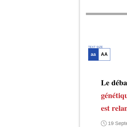
TEXT SIZE
aa
AA
Le déba
génétiqu
est rela
19 Sept