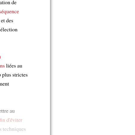
ation de
 séquence
 et des
élection
u
ons
liées au
plus strictes
ment
ttre au
fin d'éviter
s techniques