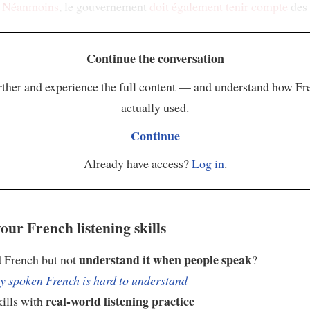
.
Néanmoins
, le gouvernement
doit également tenir compte
des
Continue the conversation
ther and experience the full content — and understand how Fr
actually used.
Continue
Already have access?
Log in
.
our French listening skills
understand it when people speak
 French but not
?
 spoken French is hard to understand
real-world listening practice
kills with