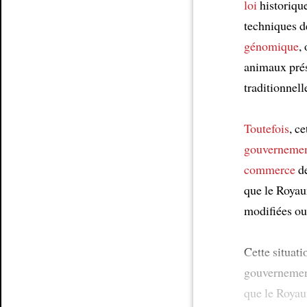
loi
historique
techniques d
génomique
,
animaux pré
traditionnel
Toutefois
, ce
gouvernement
commerce
de
que le Roya
modifiées ou 
Cette situati
gouverneme
que le Roya