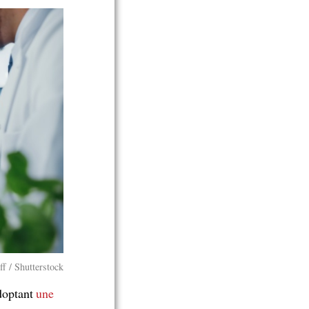
f / Shutterstock
adoptant
une