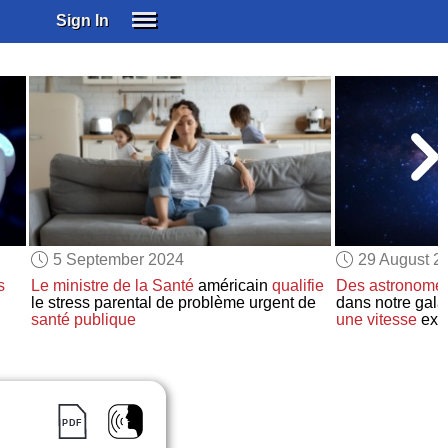
Sign In
SIGN IN
SUBSCRIBE
EDUCATIONAL LICENSES
GIFT CARDS
OTHER LANGUAGES
ABOUT US
ALEXA
5 September 2024
29 August 2
ADJUST COLORS
s
Le ministre de la Santé
américain
qualifie
Des astronome
le stress parental de problème urgent de
dans notre gala
santé publique
une vitesse
extr