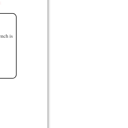
i
ench is