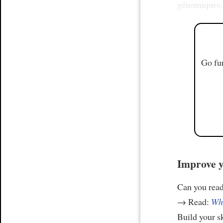
génomiques
Go fur
Improve y
Can you read
→ Read:
Why
Build your s