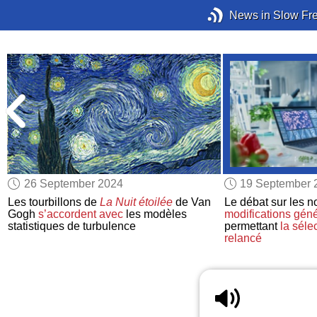
News in Slow Fr
26 September 2024
19 September 
Les tourbillons de
La Nuit étoilée
de Van
Le débat sur les n
Gogh
s’accordent avec
les modèles
modifications géné
statistiques de turbulence
permettant
la séle
relancé