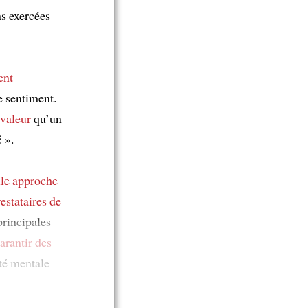
ns exercées
ent
e sentiment.
 valeur
qu’un
 ».
le approche
restataires de
principales
arantir
des
té mentale