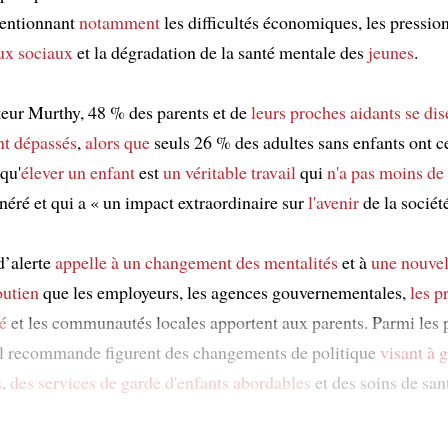
mentionnant
notamment
les difficultés économiques, les pressio
aux sociaux
et la dégradation de la santé mentale des
jeunes
.
teur Murthy, 48 % des parents et de
leurs proches aidants
se dis
t dépassés
,
alors que
seuls 26 % des adultes sans enfants ont c
qu'
élever un enfant
est
un véritable travail
qui
n'a pas moins de
éré et qui a « un impact extraordinaire sur
l'avenir
de la société
d’alerte
appelle à
un changement des mentalités
et à
une nouvel
outien
que les employeurs, les agences gouvernementales,
les p
é
et les communautés locales apportent aux parents. Parmi les 
l recommande figurent des changements de politique
visant à g
s
,
des services de garde d'enfants
abordables
et des soins de san