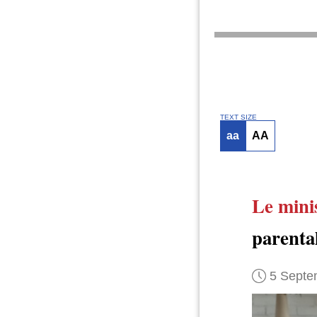
TEXT SIZE
aa
AA
Le minis
parenta
5 Septe