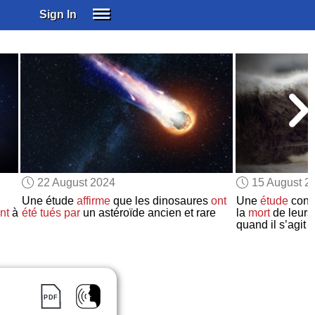
Sign In
SIGN IN
SUBSCRIBE
EDUCATIONAL LICENSES
GIFT CARDS
OTHER LANGUAGES
ABOUT US
ALEXA
22 August 2024
15 August 2
ADJUST COLORS
Une étude
affirme
que les dinosaures
ont
Une
étude
conc
nt
à
été tués par
un astéroïde ancien et rare
la
mort
de leur
quand il s’agit 