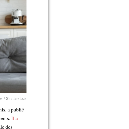
es / Shutterstock
is, a publié
rents.
Il a
ale des