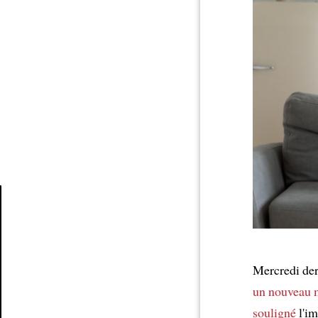
Article
Mercredi der
un nouveau m
souligné
l'im