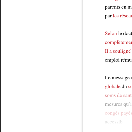
parents en 
par
les rése
Selon
le doc
complètemen
Il a souligné
emploi rémun
Le message 
globale
du
s
soins de sant
mesures qu’i
congés payé
accessib