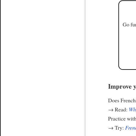
Go fur
Improve y
Does French 
→ Read:
Why
Practice wit
→ Try:
Frenc