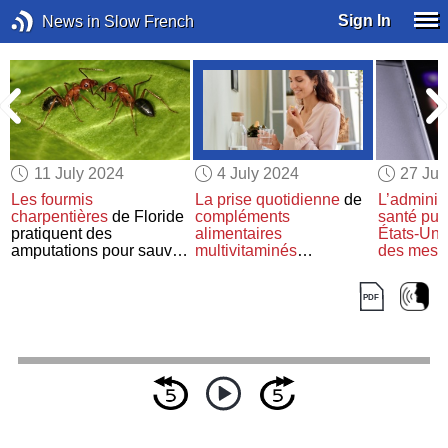
Sign In
News in Slow French
11 July 2024
4 July 2024
27 Ju
Les fourmis
La prise
quotidienne
de
L’administ
e
charpentières
de Floride
compléments
santé pub
pratiquent des
alimentaires
États-Uni
amputations pour sauver
multivitaminés
des mess
la vie de
leurs
n’augmente pas
préventio
congénères blessées
l’espérance de vie
réseaux s