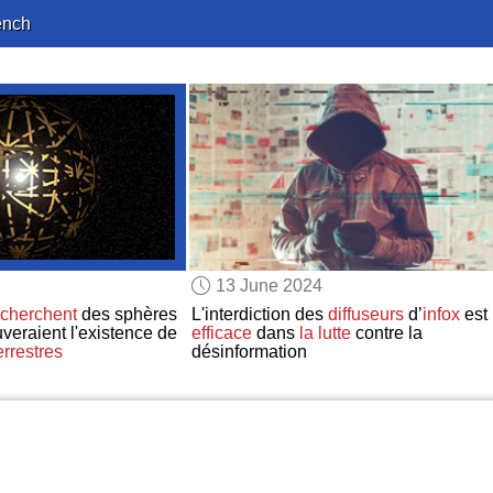
ench
13 June 2024
echerchent
des sphères
L'interdiction des
diffuseurs
d’
infox
est
veraient l'existence de
efficace
dans
la lutte
contre la
errestres
désinformation