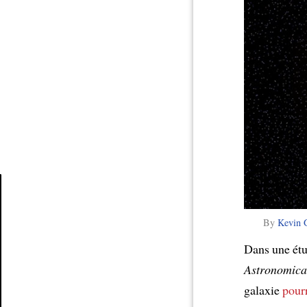
Article
By
Kevin G
Dans une étu
Astronomical
galaxie
pourr