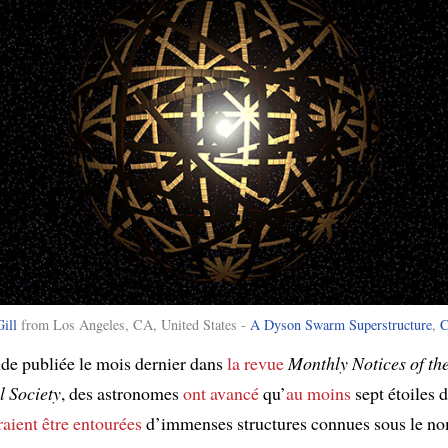
ill
from Los Angeles, CA, United States -
A Dyson Swarm Superstructure
,
C
de publiée le mois dernier dans
la revue
Monthly Notices of th
 Society
, des astronomes
ont avancé
qu’
au moins
sept étoiles 
aient être entourées
d’immenses structures connues sous le no