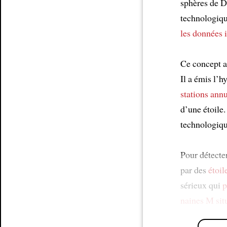
sphères de 
technologiqu
les données 
Ce concept a
Il a émis l’h
stations annu
d’une étoile.
technologiq
Pour détecte
par des
étoil
sérieux qui
p
naines M
sit