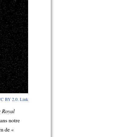
C BY 2.0
,
Link
e Royal
dans notre
m de «