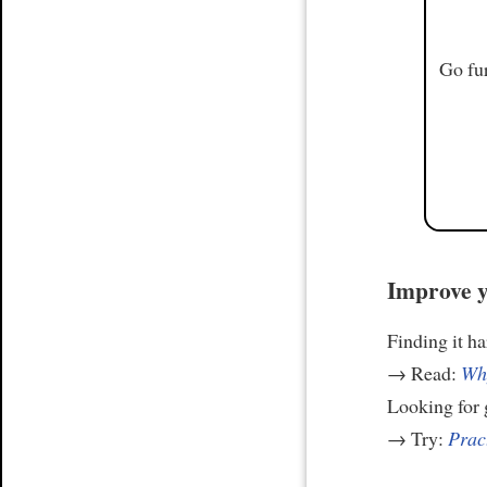
Go fur
Improve y
Finding it h
→ Read:
Why
Looking for
→ Try:
Prac