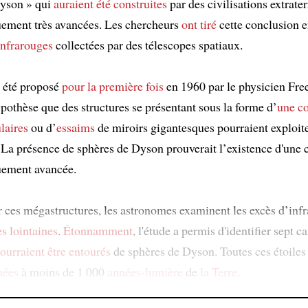
Dyson » qui
auraient été construites
par des civilisations extrater
ement très avancées. Les chercheurs
ont tiré
cette conclusion e
infrarouges
collectées par des télescopes spatiaux.
 été proposé
pour la première fois
en 1960 par le physicien Fr
ypothèse que des structures se présentant sous la forme d’
une co
laires
ou d’
essaims
de miroirs gigantesques pourraient exploite
 La présence de sphères de Dyson prouverait l’existence d'une c
uement avancée.
r ces mégastructures, les astronomes examinent les excès d’inf
es lointaines
.
Étonnamment
, l'étude a permis d'identifier sept c
ourraient être entourés
de sphères de Dyson. Toutes ces étoiles
uées
à moins de 1 000
années-lumière
de
la Terre
.