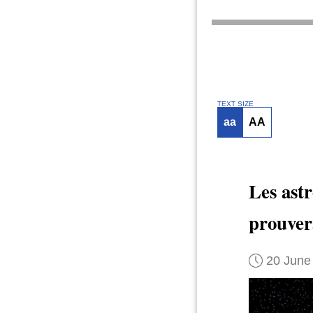
TEXT SIZE
aa
AA
Les ast
prouvera
20 June