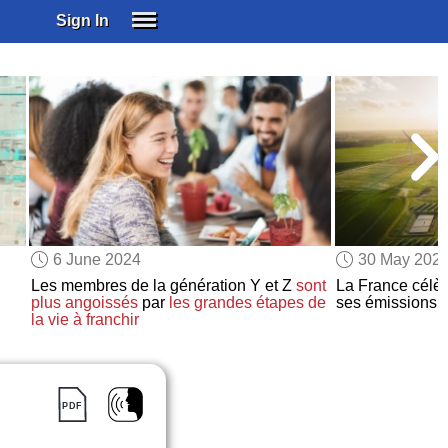
Sign In
SIGN IN
SUBSCRIBE
EDUCATIONAL LICENSES
GIFT CARDS
OTHER LANGUAGES
ABOUT US
ALEXA
6 June 2024
30 May 202
ADJUST COLORS
Les membres de la génération Y et Z
sont
La France célè
plus angoissés
par
les grandes étapes de
ses émissions 
la vie à franchir