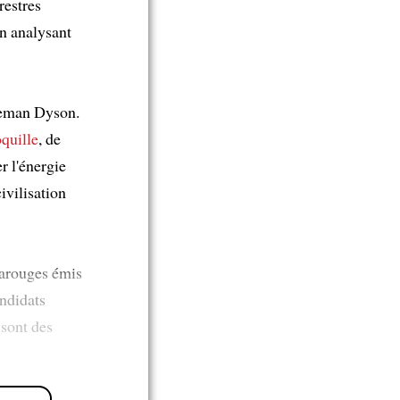
restres
n analysant
eeman Dyson.
quille
, de
r l'énergie
ivilisation
rarouges émis
andidats
 sont des