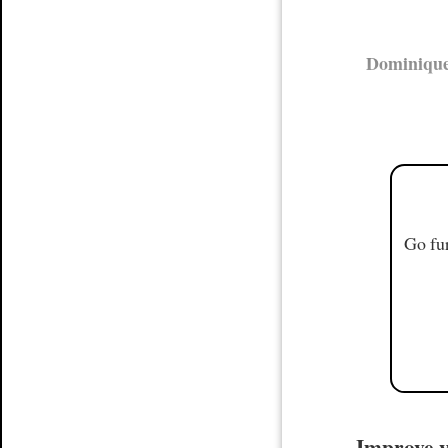
Dominique
Go fur
Improve y