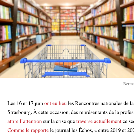
Berme
:
Les 16 et 17 juin
ont eu lieu
les Rencontres nationales de la 
Strasbourg. À cette occasion, des représentants de la profe
attiré l’attention
sur la crise que
traverse actuellement
ce se
Comme le rapporte
le journal les Échos, « entre 2019 et 20