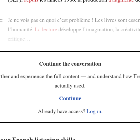
:
Je ne vois pas en quoi c’est problème ! Les livres sont essen
l’humanité.
La lecture
développe l’imagination, la créativité
critique…
Continue the conversation
ther and experience the full content — and understand how Fr
actually used.
Continue
Already have access?
Log in
.
our French listening skills