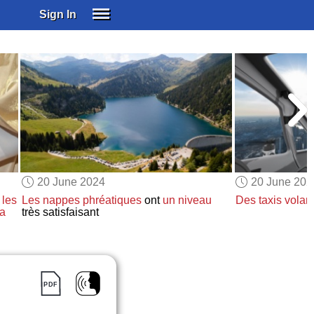
Sign In
SIGN IN
SUBSCRIBE
EDUCATIONAL LICENSES
GIFT CARDS
OTHER LANGUAGES
ABOUT US
ALEXA
20 June 2024
20 June 202
ADJUST COLORS
les
Les nappes phréatiques
ont
un niveau
Des taxis volan
a
très satisfaisant