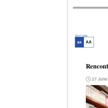
TEXT SIZE
aa
AA
Rencont
27 June