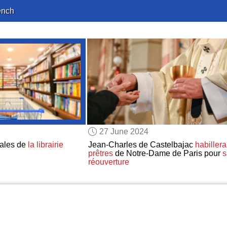
ench
27 June 2024
nales de
la librairie
Jean-Charles de Castelbajac
habillera
prêtres
de Notre-Dame de Paris pour
s
réouverture