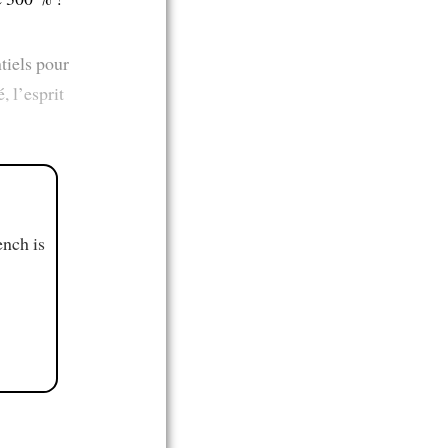
tiels pour
, l’esprit
ench is