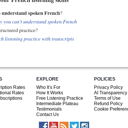
understand spoken French
o
?
 you can't understand spoken French
ructured practice?
h listening practice with transcripts
S
EXPLORE
POLICIES
iption Rates
Who It's For
Privacy Policy
ional Rates
How It Works
AI Transparency
ubscriptions
Free Listening Practice
Terms of Use
Intermediate Plateau
Refund Policy
Testimonials
Cookie Preferen
Contact Us