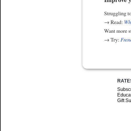
Struggling t
→ Read:
Why
Want more st
→ Try:
Frenc
RATE
Subscr
Educat
Gift S