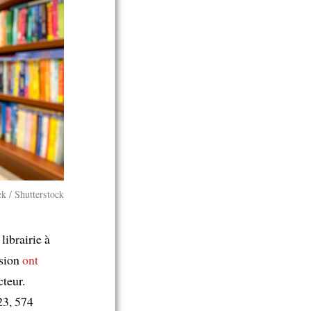
k / Shutterstock
librairie à
ssion
ont
cteur.
23, 574