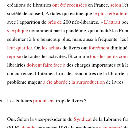
créations de librairies
ont été recensées
en France,
selon
l'é
société de conseil, Axiales qui estime que
le pic
a été attein
avec l'apparition de
près de
200 néo-libraires. »
L’attrait
po
s’explique
notamment par la pandémie, qui a incité les Fra
seulement à lire beaucoup plus, mais aussi à fréquenter les 
leur quartier
. Or,
les achats
de livres ont
forcément
diminué
reprise
de toutes les activités. Et comme
tous les petits co
librairies
doivent faire face à
des charges importantes et à l
concurrence d’Internet. Lors des rencontres de la librairie, 
problème majeur
a été abordé
:
la surproduction
de livres.
:
Les éditeurs
produisent
trop de livres ?
:
Oui. Selon la vice-présidente du
Syndicat
de la Librairie fr
(SLF),
depuis
les années 1980, la production
a augmenté
de