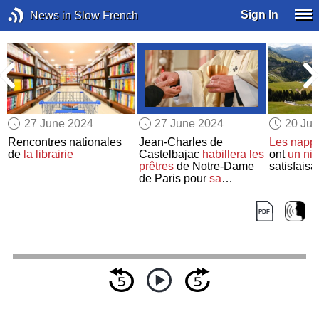
Sign In
News in Slow French
27 June 2024
27 June 2024
20 Ju
t
Rencontres nationales
Jean-Charles de
Les nappe
de
la librairie
Castelbajac
habillera
les
ont
un ni
prêtres
de Notre-Dame
satisfaisa
de Paris pour
sa
réouverture