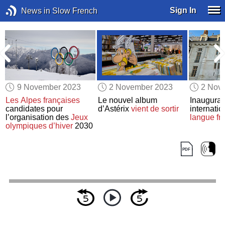
Sign In
News in Slow French
9 November 2023
2 November 2023
2 Nov
n
Les Alpes françaises
Le nouvel album
Inaugurati
candidates pour
d’Astérix
vient de sortir
internati
a
l’organisation des
Jeux
langue fr
olympiques d’hiver
2030