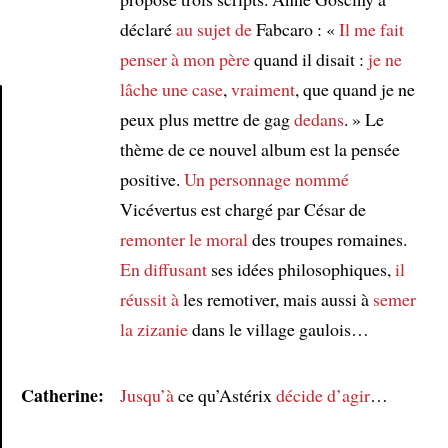
déclaré
au sujet de
Fabcaro : «
Il me fait
penser à mon père
quand il disait :
je ne
lâche
une case
,
vraiment
, que quand je ne
peux plus mettre de gag
dedans
. » Le
Article
thème de ce nouvel album est la pensée
positive.
Un personnage
nommé
Vicévertus est chargé par César de
remonter le moral
des troupes romaines.
En diffusant
ses idées philosophiques,
il
réussit à
les remotiver, mais aussi à
semer
la zizanie
dans le village gaulois…
Catherine:
Jusqu’à
ce qu’Astérix
décide d’agir
…