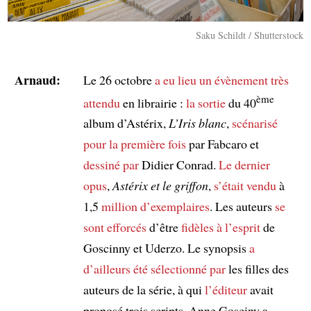
Saku Schildt / Shutterstock
Arnaud:
Le 26 octobre
a eu lieu
un évènement très
ème
attendu
en librairie :
la sortie
du 40
album d’Astérix,
L’Iris blanc
,
scénarisé
pour la première fois
par Fabcaro et
dessiné par
Didier Conrad.
Le dernier
opus
,
Astérix et le griffon
,
s’était vendu
à
1,5
million d’exemplaires
. Les auteurs
se
sont efforcés
d’être
fidèles à l’esprit
de
Goscinny et Uderzo. Le synopsis
a
d’ailleurs été sélectionné par
les filles des
auteurs de la série, à qui
l’éditeur
avait
proposé trois scripts. Anne Gosciny a