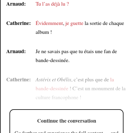
Arnaud:
Tu l’as déjà lu ?
Catherine:
Évidemment
,
je guette
la sortie de chaque
album !
Arnaud:
Je ne savais pas que tu étais une fan de
bande-dessinée.
Catherine:
Astérix et Obélix
, c’est plus que de
la
bande-dessinée
! C’est un monument de la
culture francophone !
Continue the conversation
Go further and experience the full content — and