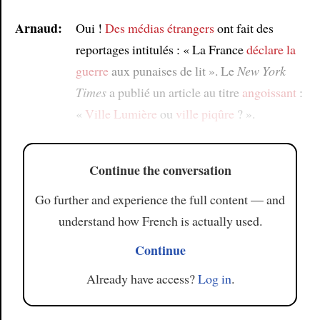
Arnaud:
Oui !
Des médias étrangers
ont fait des
reportages intitulés : « La France
déclare la
guerre
aux punaises de lit ». Le
New York
Times
a publié un article au titre
angoissant
:
«
Ville Lumière
ou
ville piqûre
? ».
Continue the conversation
Go further and experience the full content — and
understand how French is actually used.
Continue
Already have access?
Log in
.