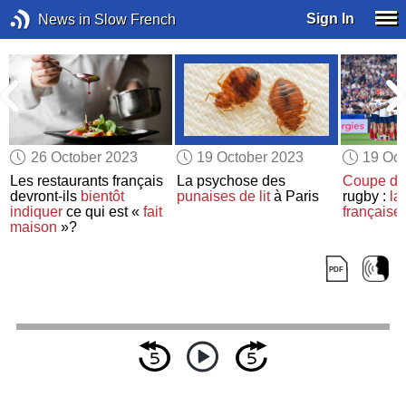
Sign In
News in Slow French
26 October 2023
19 October 2023
19 Oct
Les restaurants français
La psychose des
Coupe d
devront-ils
bientôt
punaises de lit
à Paris
rugby :
la
indiquer
ce qui est «
fait
française
maison
»?