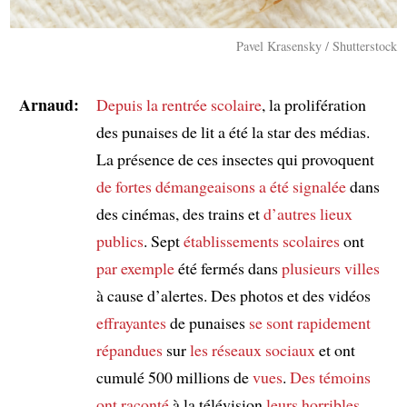
Pavel Krasensky / Shutterstock
Arnaud:
Depuis
la rentrée scolaire
, la prolifération
des punaises de lit a été la star des médias.
La présence de ces insectes qui provoquent
de fortes démangeaisons
a été signalée
dans
des cinémas, des trains et
d’autres lieux
publics
. Sept
établissements scolaires
ont
par exemple
été fermés dans
plusieurs villes
à cause d’alertes. Des photos et des vidéos
effrayantes
de punaises
se sont rapidement
répandues
sur
les réseaux sociaux
et ont
cumulé 500 millions de
vues
.
Des témoins
ont raconté
à la télévision
leurs horribles